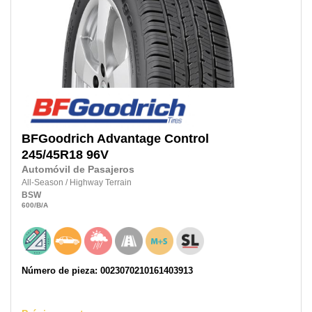
BFGoodrich
Advantage Control
245/45R18
96V
Automóvil de Pasajeros
All-Season
/
Highway Terrain
BSW
600
/B
/A
Número de pieza: 0023070210161403913