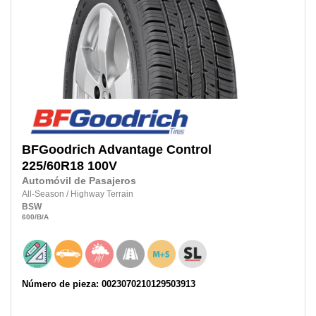
BFGoodrich
Advantage Control
225/60R18
100V
Automóvil de Pasajeros
All-Season
/
Highway Terrain
BSW
600
/B
/A
Número de pieza: 0023070210129503913