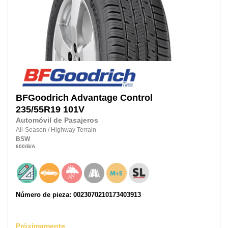
BFGoodrich
Advantage Control
235/55R19
101V
Automóvil de Pasajeros
All-Season
/
Highway Terrain
BSW
600
/B
/A
Número de pieza: 0023070210173403913
Próximamente