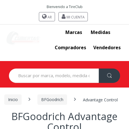
Bienvenido a TireClub
AR
MI CUENTA
Marcas
Medidas
Compradores
Vendedores
Search
for:
Inicio
BFGoodrich
Advantage Control
BFGoodrich Advantage
Control