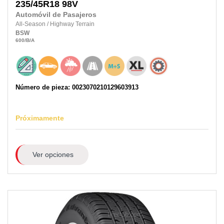
235/45R18
98V
Automóvil de Pasajeros
All-Season
/
Highway Terrain
BSW
600
/B
/A
Número de pieza: 0023070210129603913
Próximamente
Ver opciones