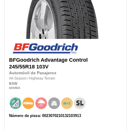
BFGoodrich
Advantage Control
245/55R18
103V
Automóvil de Pasajeros
All-Season
/
Highway Terrain
BSW
600
/B
/A
Número de pieza: 0023070210132103913