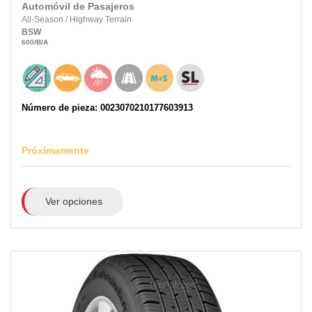
Automóvil de Pasajeros
All-Season
/
Highway Terrain
BSW
600
/B
/A
Número de pieza: 0023070210177603913
Próximamente
Ver opciones