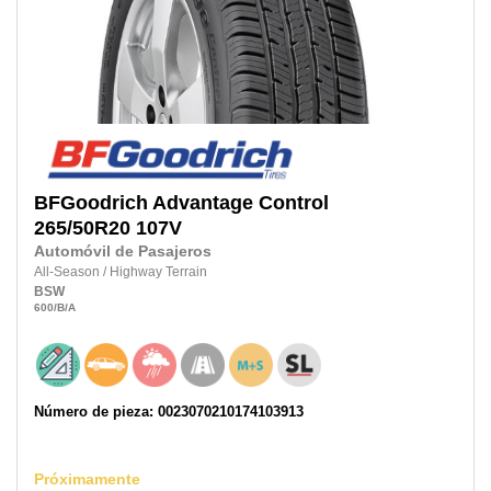
BFGoodrich
Advantage Control
265/50R20
107V
Automóvil de Pasajeros
All-Season
/
Highway Terrain
BSW
600
/B
/A
Número de pieza: 0023070210174103913
Próximamente