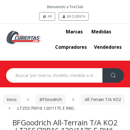
Bienvenido a TireClub
AR
MI CUENTA
Marcas
Medidas
Compradores
Vendedores
Search
for:
Inicio
BFGoodrich
All-Terrain T/A KO2
LT255/70R16 120/117S E RWL
BFGoodrich All-Terrain T/A KO2