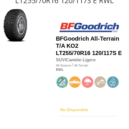
LT255/70R16 120/117S E RWL
BFGoodrich
All-Terrain
T/A KO2
LT255/70R16 120/117S E
SUV/Camión Ligero
/
All-Season
All-Terrain
RWL
No Disponible