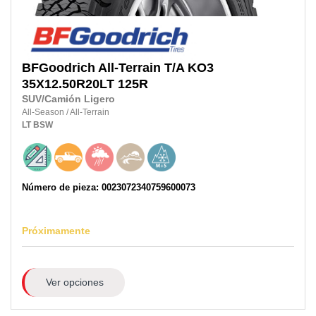
BFGoodrich
All-Terrain T/A KO3
35X12.50R20LT
125R
SUV/Camión Ligero
All-Season
/
All-Terrain
LT
BSW
Número de pieza: 0023072340759600073
Próximamente
Ver opciones