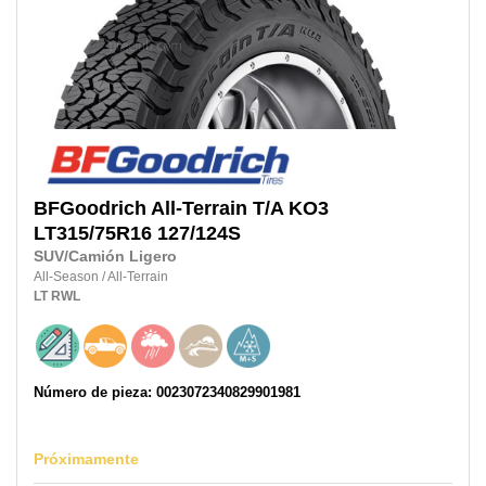
BFGoodrich
All-Terrain T/A KO3
LT315/75R16
127/124S
SUV/Camión Ligero
All-Season
/
All-Terrain
LT
RWL
Número de pieza: 0023072340829901981
Próximamente