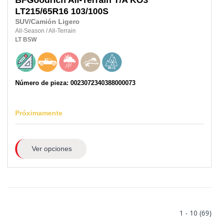
BFGoodrich
All-Terrain T/A KO3
LT215/65R16
103/100S
SUV/Camión Ligero
All-Season
/
All-Terrain
LT
BSW
Número de pieza: 0023072340388000073
Próximamente
Ver opciones
1 - 10 (69)