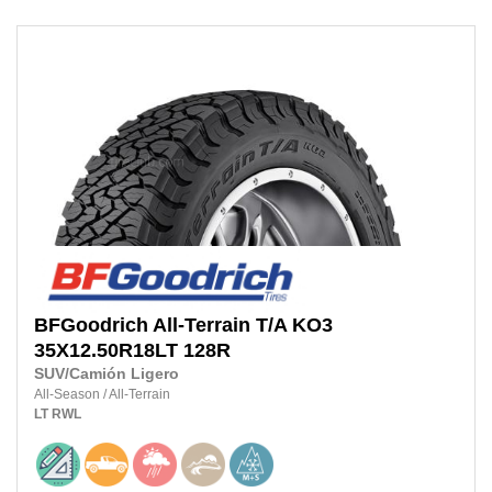
BFGoodrich
All-Terrain T/A KO3
35X12.50R18LT
128R
SUV/Camión Ligero
All-Season
/
All-Terrain
LT
RWL