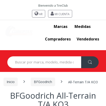
Bienvenido a TireClub
AR
MI CUENTA
Marcas
Medidas
Compradores
Vendedores
Search
for:
Inicio
BFGoodrich
All-Terrain T/A KO3
BFGoodrich All-Terrain
T/A KO3