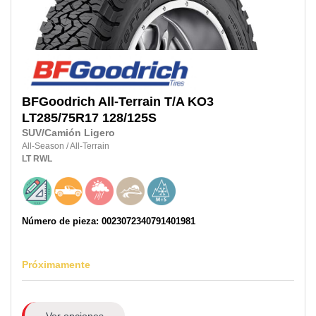
BFGoodrich
All-Terrain T/A KO3
LT285/75R17
128/125S
SUV/Camión Ligero
All-Season
/
All-Terrain
LT
RWL
Número de pieza: 0023072340791401981
Próximamente
Ver opciones