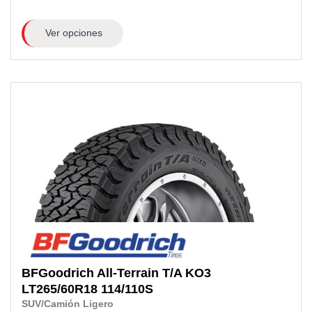
Ver opciones
BFGoodrich
All-Terrain T/A KO3
LT265/60R18
114/110S
SUV/Camión Ligero