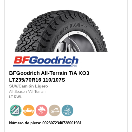
BFGoodrich
All-Terrain T/A KO3
LT235/70R16
110/107S
SUV/Camión Ligero
All-Season
/
All-Terrain
LT
RWL
Número de pieza: 0023072340728001981