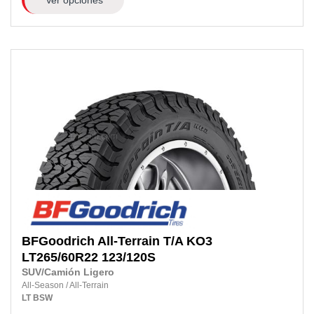
BFGoodrich
All-Terrain T/A KO3
LT265/60R22
123/120S
SUV/Camión Ligero
All-Season
/
All-Terrain
LT
BSW