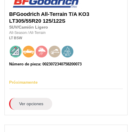
BFGoodrich
All-Terrain T/A KO3
LT305/55R20
125/122S
SUV/Camión Ligero
All-Season
/
All-Terrain
LT
BSW
Número de pieza: 0023072340758200073
Próximamente
Ver opciones