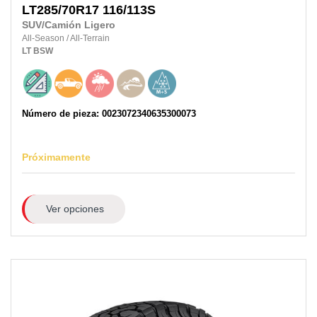
LT285/70R17
116/113S
SUV/Camión Ligero
All-Season
/
All-Terrain
LT
BSW
Número de pieza: 0023072340635300073
Próximamente
Ver opciones