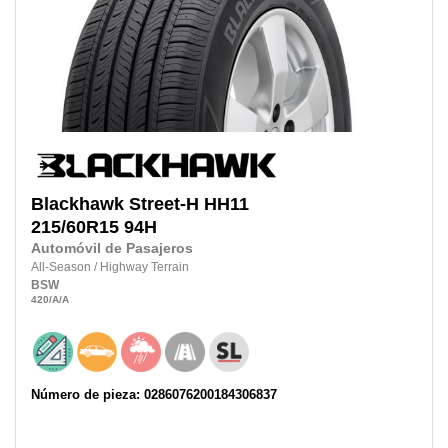
Blackhawk
Street-H HH11
215/60R15
94H
Automóvil de Pasajeros
All-Season
/
Highway Terrain
BSW
420
/A
/A
Número de pieza: 0286076200184306837