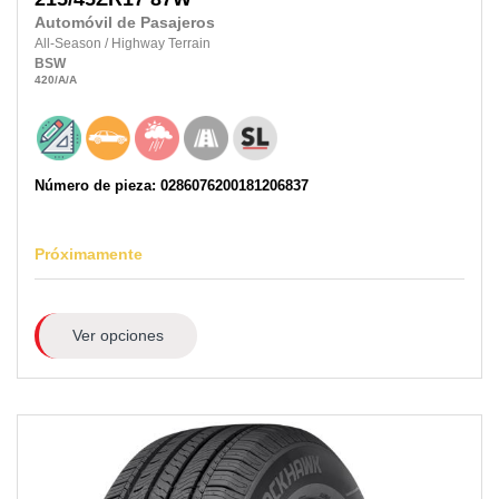
Automóvil de Pasajeros
All-Season
/
Highway Terrain
BSW
420
/A
/A
Número de pieza: 0286076200181206837
Próximamente
Ver opciones