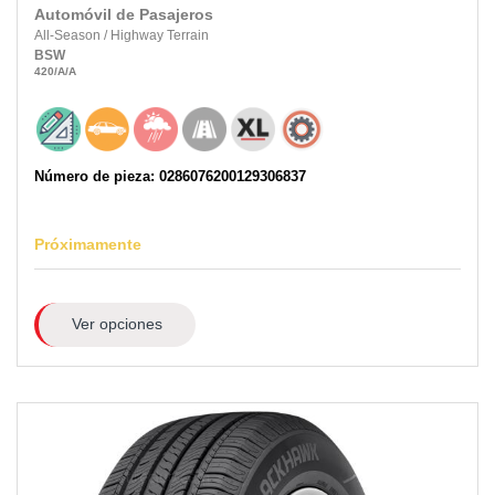
Automóvil de Pasajeros
All-Season
/
Highway Terrain
BSW
420
/A
/A
Número de pieza: 0286076200129306837
Próximamente
Ver opciones