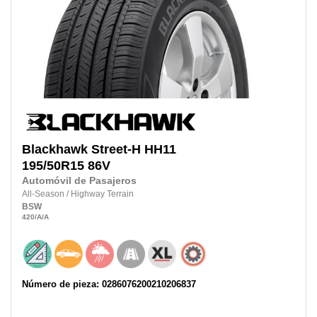
Blackhawk
Street-H HH11
195/50R15
86V
Automóvil de Pasajeros
All-Season
/
Highway Terrain
BSW
420
/A
/A
Número de pieza: 0286076200210206837