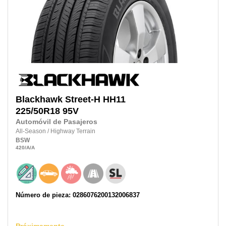
Blackhawk
Street-H HH11
225/50R18
95V
Automóvil de Pasajeros
All-Season
/
Highway Terrain
BSW
420
/A
/A
Número de pieza: 0286076200132006837