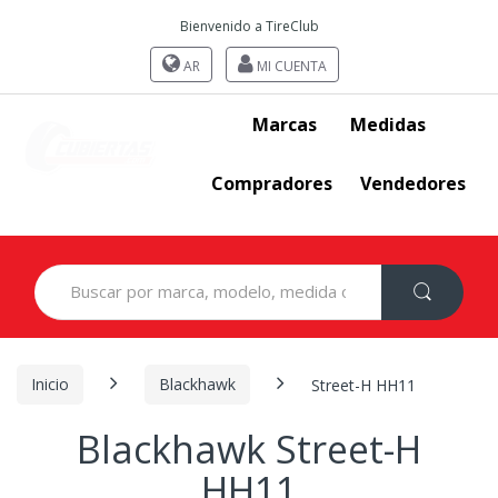
Bienvenido a TireClub
AR
MI CUENTA
Marcas
Medidas
Compradores
Vendedores
Search
for:
Inicio
Blackhawk
Street-H HH11
Blackhawk Street-H
HH11