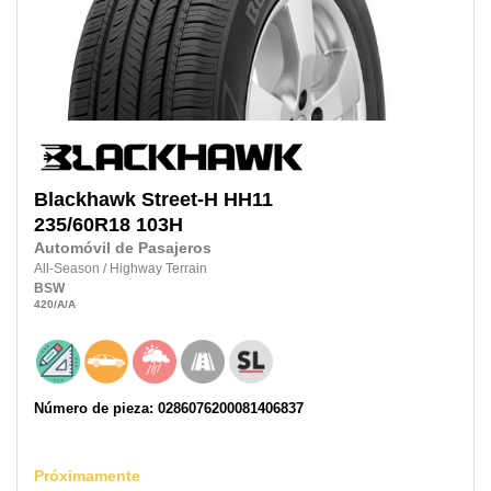
Blackhawk
Street-H HH11
235/60R18
103H
Automóvil de Pasajeros
All-Season
/
Highway Terrain
BSW
420
/A
/A
Número de pieza: 0286076200081406837
Próximamente