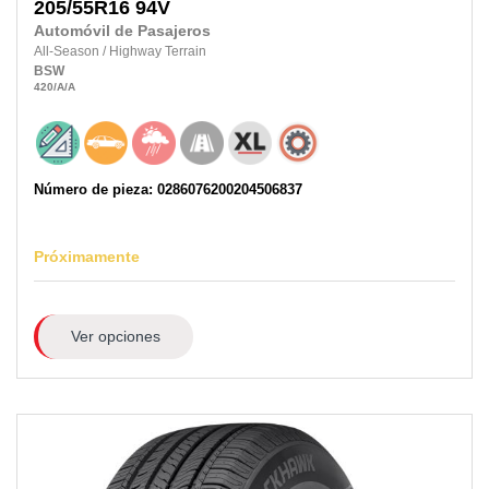
205/55R16
94V
Automóvil de Pasajeros
All-Season
/
Highway Terrain
BSW
420
/A
/A
Número de pieza: 0286076200204506837
Próximamente
Ver opciones