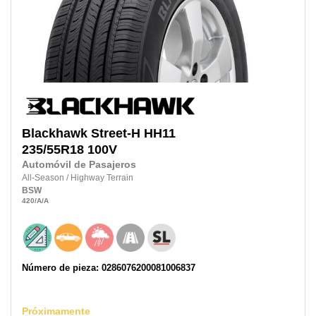
Blackhawk
Street-H HH11
235/55R18
100V
Automóvil de Pasajeros
All-Season
/
Highway Terrain
BSW
420
/A
/A
Número de pieza: 0286076200081006837
Próximamente