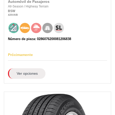
Automóvil de Pasajeros
All-Season
/
Highway Terrain
BSW
420
/A
/B
Número de pieza: 0286076200081206838
Próximamente
Ver opciones