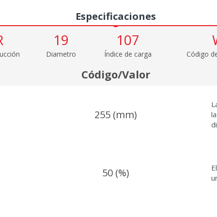
Especificaciones
R
19
107
ucción
Diametro
Índice de carga
Código de
Código/Valor
L
255 (mm)
l
d
E
50 (%)
u