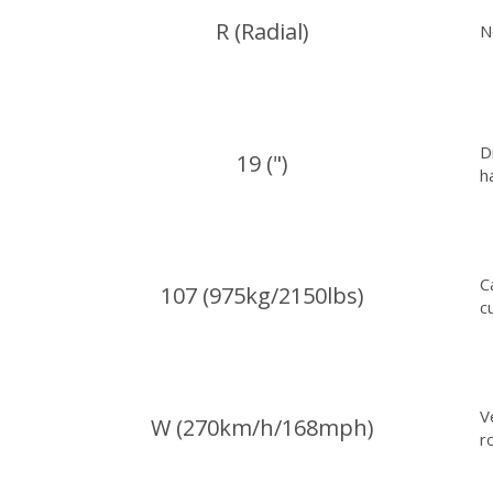
R (Radial)
N
D
19 (")
h
C
107 (975kg/2150lbs)
c
V
W (270km/h/168mph)
r