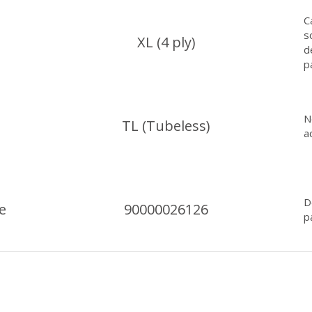
C
s
XL (4 ply)
d
p
N
TL (Tubeless)
a
D
e
90000026126
p