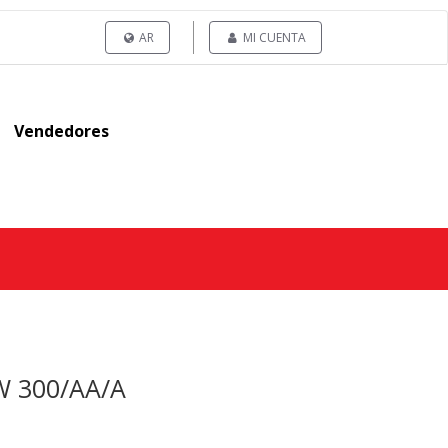
AR
MI CUENTA
Vendedores
W 300/AA/A