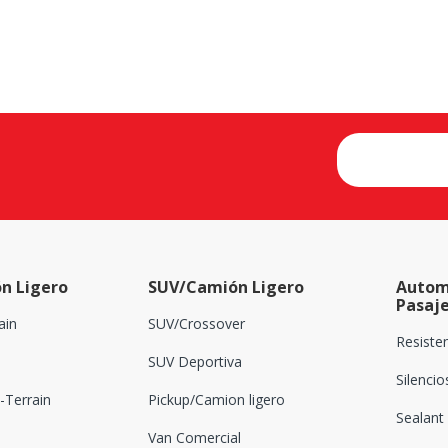
n Ligero
SUV/Camión Ligero
Autom
Pasaj
ain
SUV/Crossover
Resiste
SUV Deportiva
Silenci
Terrain
Pickup/Camion ligero
Sealant
Van Comercial