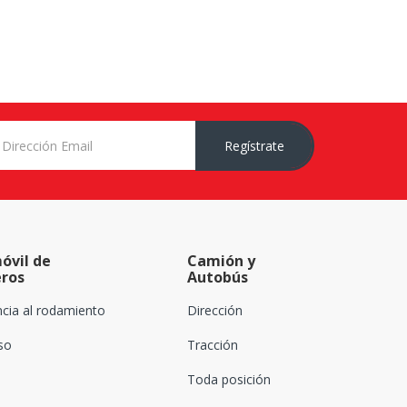
Regístrate
óvil de
Camión y
eros
Autobús
ncia al rodamiento
Dirección
oso
Tracción
Toda posición