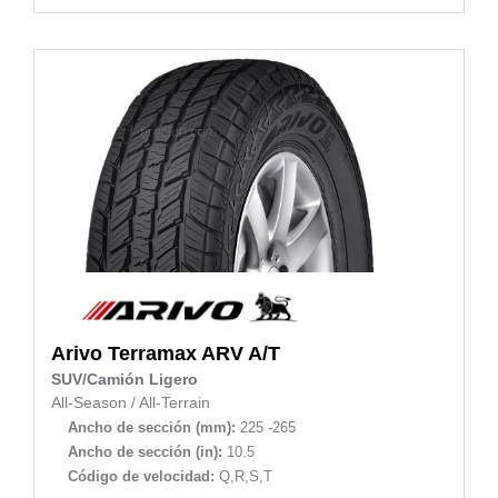
Arivo
Terramax ARV A/T
SUV/Camión Ligero
All-Season
/
All-Terrain
Ancho de sección (mm):
225 -265
Ancho de sección (in):
10.5
Código de velocidad:
Q,R,S,T