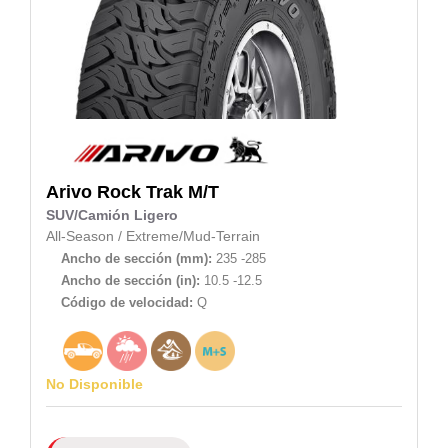
Arivo
Rock Trak M/T
SUV/Camión Ligero
All-Season
/
Extreme/Mud-Terrain
Ancho de sección (mm):
235 -285
Ancho de sección (in):
10.5 -12.5
Código de velocidad:
Q
No Disponible