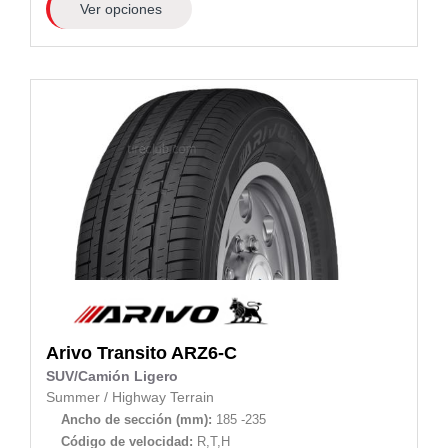
Ver opciones
Arivo
Transito ARZ6-C
SUV/Camión Ligero
Summer
/
Highway Terrain
Ancho de sección (mm):
185 -235
Código de velocidad:
R,T,H