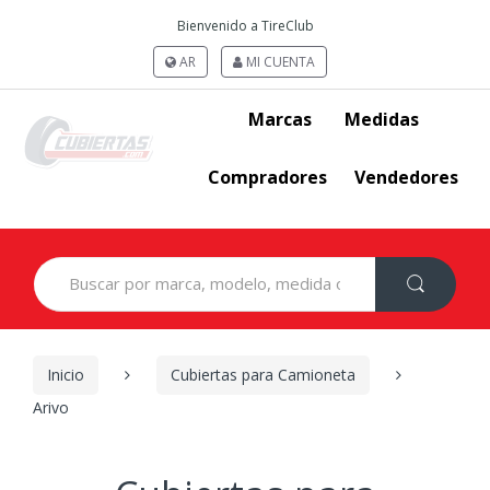
Bienvenido a TireClub
AR
MI CUENTA
Marcas
Medidas
Compradores
Vendedores
Search
for:
Inicio
Cubiertas para Camioneta
Arivo