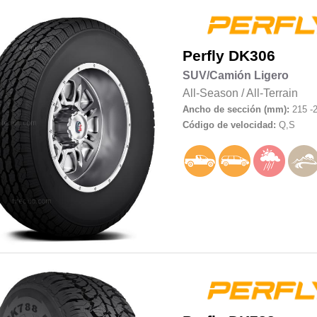
Perfly
DK306
SUV/Camión Ligero
All-Season
/
All-Terrain
Ancho de sección (mm):
215 -
Código de velocidad:
Q,S