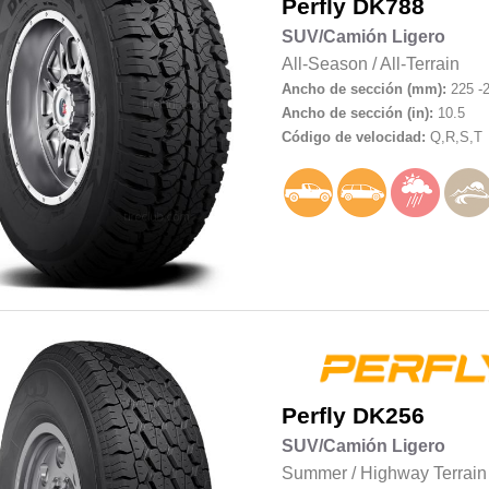
Perfly
DK788
SUV/Camión Ligero
All-Season
/
All-Terrain
Ancho de sección (mm):
225 -
Ancho de sección (in):
10.5
Código de velocidad:
Q,R,S,T
Perfly
DK256
SUV/Camión Ligero
Summer
/
Highway Terrain