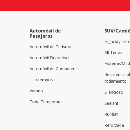
Firemax
Firenza
Firestone
Automóvil de
SUV/Camió
Forceland
Pasajeros
Highway Terr
Automóvil de Turismo
Fortune
All-Terrain
Automóvil Deportivo
Fronway
Extreme/Mud-
Automóvil de Competencia
Fullrun
Resistencia al
Uso temporal
Fullway
rodamiento
Verano
Fuzion
Silencioso
Toda Temporada
Sealant
Gallant
Runflat
General
Reforzada
Giti