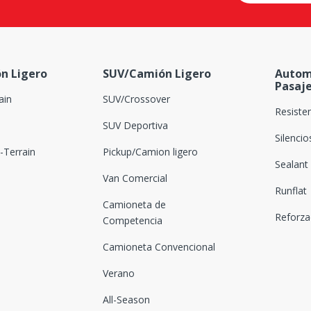
n Ligero
SUV/Camión Ligero
Autom
Pasaj
ain
SUV/Crossover
Resiste
SUV Deportiva
Silenci
Terrain
Pickup/Camion ligero
Sealant
Van Comercial
Runflat
Camioneta de
Reforz
Competencia
Camioneta Convencional
Verano
All-Season