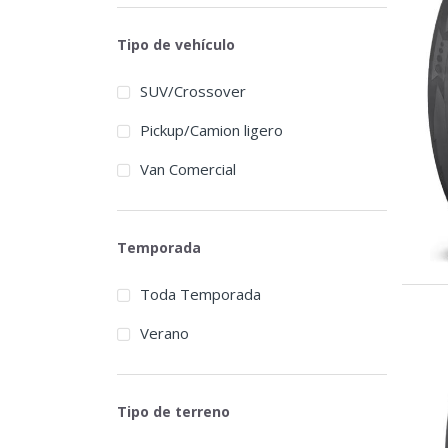
Austone
Tipo de vehículo
Autogrip
SUV/Crossover
Barum
Pickup/Camion ligero
BFGoodrich
Van Comercial
BlackArrow
Blackhawk
Temporada
Blacklion
Toda Temporada
Bridgestone
Verano
Broadpeak
Cachland
Tipo de terreno
Carbon