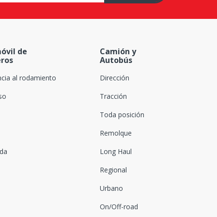
óvil de
Camión y
eros
Autobús
ncia al rodamiento
Dirección
oso
Tracción
Toda posición
Remolque
ada
Long Haul
Regional
Urbano
On/Off-road