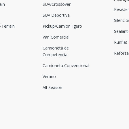
ain
SUV/Crossover
Resiste
SUV Deportiva
Silenci
Terrain
Pickup/Camion ligero
Sealant
Van Comercial
Runflat
Camioneta de
Reforz
Competencia
Camioneta Convencional
Verano
All-Season