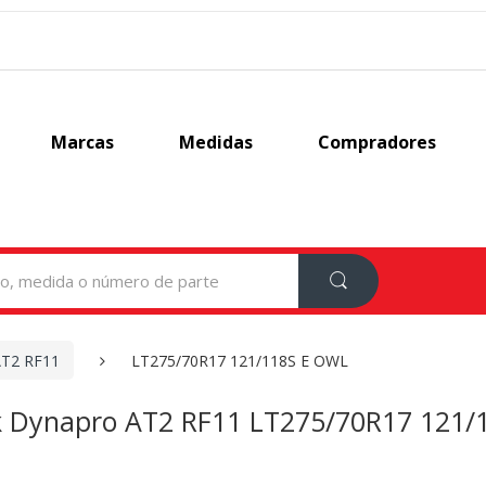
Marcas
Medidas
Compradores
AT2 RF11
LT275/70R17 121/118S E OWL
 Dynapro AT2 RF11 LT275/70R17 121/