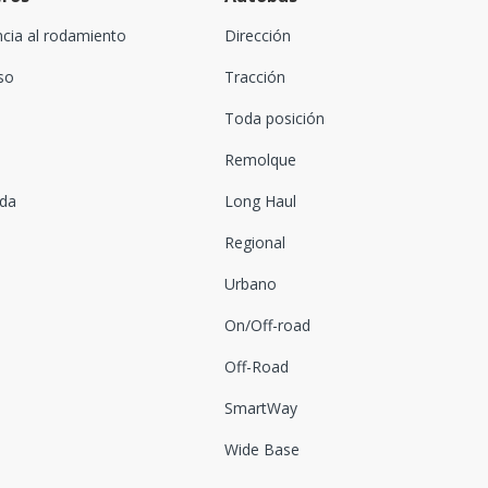
ncia al rodamiento
Dirección
oso
Tracción
Toda posición
Remolque
ada
Long Haul
Regional
Urbano
On/Off-road
Off-Road
SmartWay
Wide Base