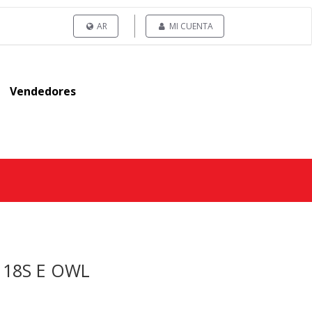
AR
MI CUENTA
Vendedores
118S E OWL