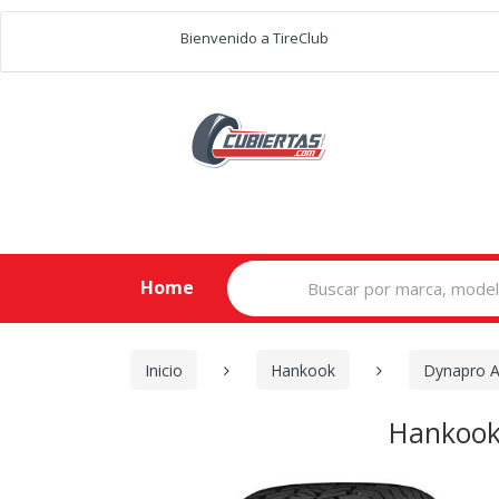
Bienvenido a TireClub
Search
Home
for:
Inicio
Hankook
Dynapro 
Hankook