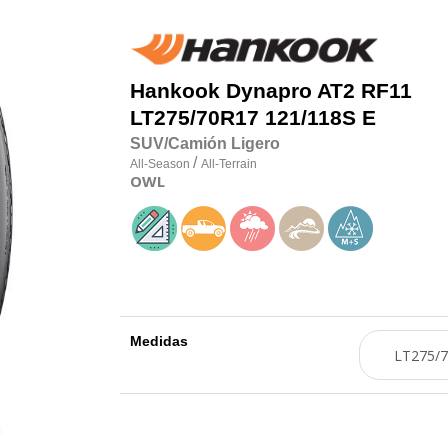
Hankook
Dynapro AT2 RF11
LT275/70R17 121/118S E
SUV/Camión Ligero
/
All-Season
All-Terrain
OWL
Medidas