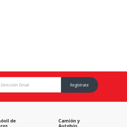
Regístrate
óvil de
Camión y
eros
Autobús