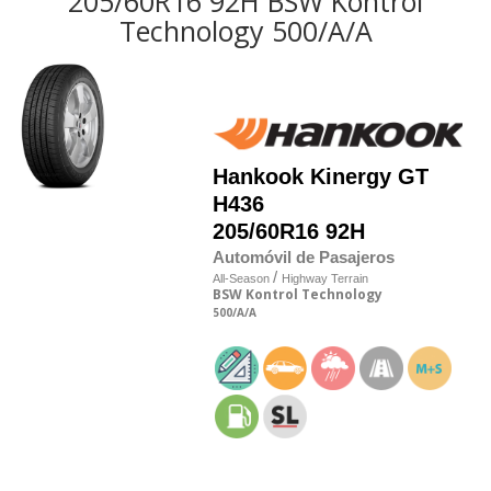
205/60R16 92H BSW Kontrol
Technology 500/A/A
Hankook
Kinergy GT
H436
205/60R16 92H
Automóvil de Pasajeros
/
All-Season
Highway Terrain
BSW
Kontrol Technology
500
/A
/A