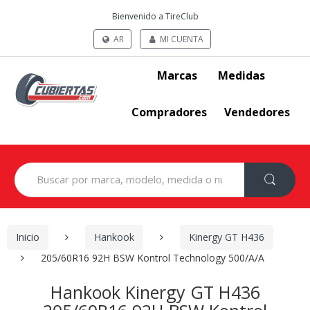
Bienvenido a TireClub
AR
MI CUENTA
Marcas
Medidas
Compradores
Vendedores
Search
for:
Inicio
Hankook
Kinergy GT H436
205/60R16 92H BSW Kontrol Technology 500/A/A
Hankook Kinergy GT H436