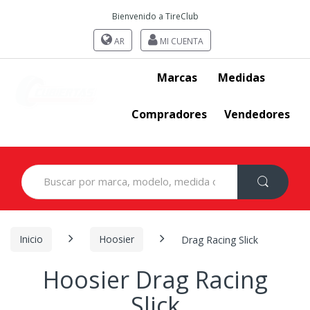
Bienvenido a TireClub
AR
MI CUENTA
Marcas
Medidas
Compradores
Vendedores
Search
for:
Inicio
Hoosier
Drag Racing Slick
Hoosier Drag Racing
Slick