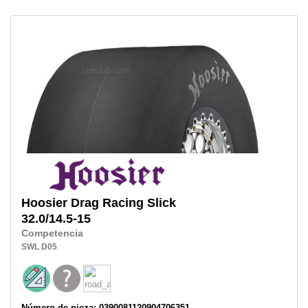
Hoosier
Drag Racing Slick
32.0/14.5-15
Competencia
SWL
D05
Número de pieza: 0390081120904706351