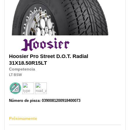
Hoosier
Pro Street D.O.T. Radial
31X18.50R15LT
Competencia
LT
BSW
Número de pieza: 0390081200918400073
Próximamente