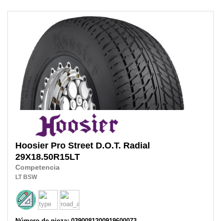
Hoosier
Pro Street D.O.T. Radial
29X18.50R15LT
Competencia
LT
BSW
Número de pieza: 0390081200919600073