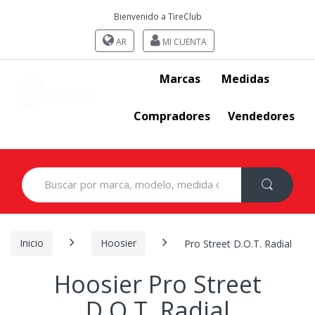
Bienvenido a TireClub
AR
MI CUENTA
Marcas
Medidas
Compradores
Vendedores
Search
for:
Inicio
Hoosier
Pro Street D.O.T. Radial
Hoosier Pro Street
D.O.T. Radial