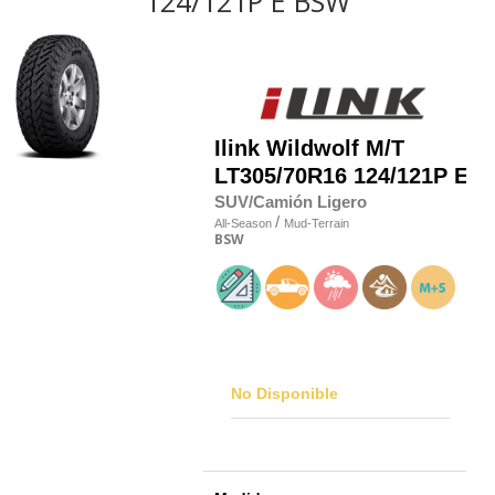
124/121P E BSW
Ilink
Wildwolf M/T
LT305/70R16 124/121P E
SUV/Camión Ligero
/
All-Season
Mud-Terrain
BSW
No Disponible