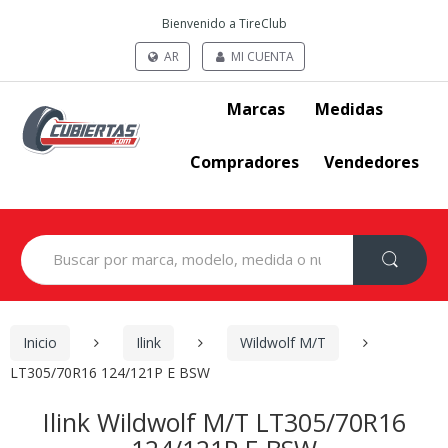
Bienvenido a TireClub
AR
MI CUENTA
Marcas
Medidas
Compradores
Vendedores
Search
for:
Inicio
Ilink
Wildwolf M/T
LT305/70R16 124/121P E BSW
Ilink Wildwolf M/T LT305/70R16