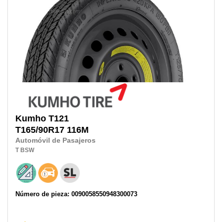
Kumho
T121
T165/90R17
116M
Automóvil de Pasajeros
T
BSW
Número de pieza: 0090058550948300073