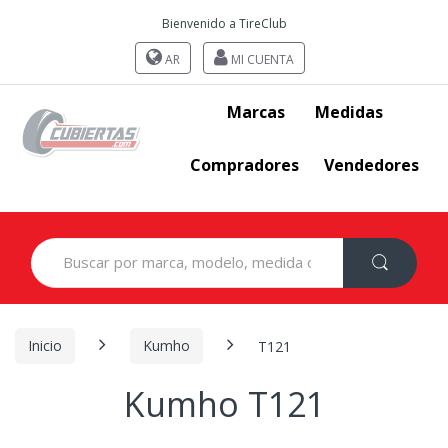
Bienvenido a TireClub
AR
MI CUENTA
Marcas
Medidas
Compradores
Vendedores
Search
for:
Inicio
Kumho
T121
Kumho T121