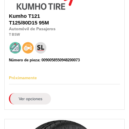
Kumho
T121
T125/80D15
95M
Automóvil de Pasajeros
T
BSW
Número de pieza: 0090058550948200073
Próximamente
Ver opciones