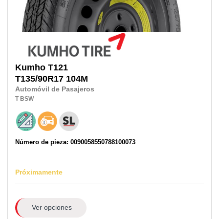
Kumho
T121
T135/90R17
104M
Automóvil de Pasajeros
T
BSW
Número de pieza: 0090058550788100073
Próximamente
Ver opciones