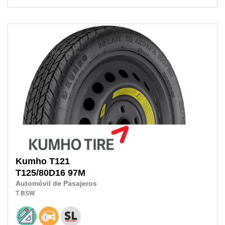
Kumho
T121
T125/80D16
97M
Automóvil de Pasajeros
T
BSW