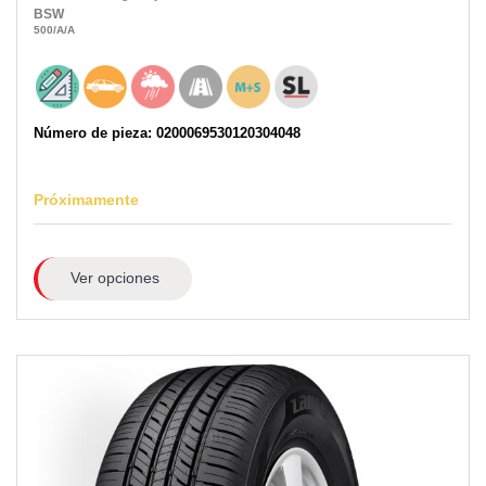
BSW
500
/A
/A
Número de pieza: 0200069530120304048
Próximamente
Ver opciones