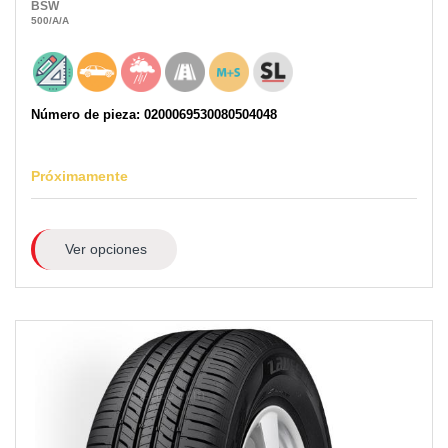
BSW
500
/A
/A
Número de pieza: 0200069530080504048
Próximamente
Ver opciones