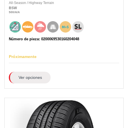
All-Season
/
Highway Terrain
BSW
500
/A
/A
Número de pieza: 0200069530160204048
Próximamente
Ver opciones