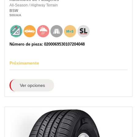
All-Season
/
Highway Terrain
BSW
500
/A
/A
Número de pieza: 0200069530107204048
Próximamente
Ver opciones