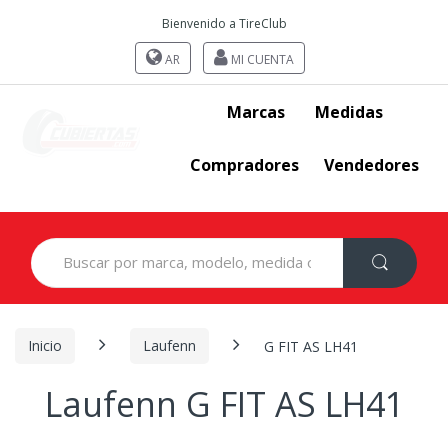
Bienvenido a TireClub
AR
MI CUENTA
Marcas
Medidas
Compradores
Vendedores
Search
for:
Inicio
Laufenn
G FIT AS LH41
Laufenn G FIT AS LH41