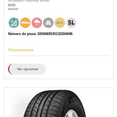
All-Season
/
Highway Terrain
BSW
500
/A
/A
Número de pieza: 0200069530132204048
Próximamente
Ver opciones