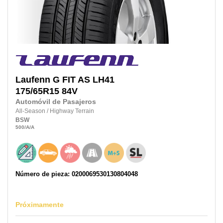
Laufenn
G FIT AS LH41
175/65R15
84V
Automóvil de Pasajeros
All-Season
/
Highway Terrain
BSW
500
/A
/A
Número de pieza: 0200069530130804048
Próximamente