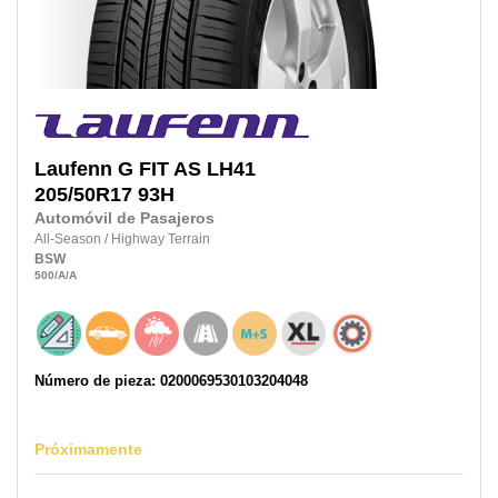
Laufenn
G FIT AS LH41
205/50R17
93H
Automóvil de Pasajeros
All-Season
/
Highway Terrain
BSW
500
/A
/A
Número de pieza: 0200069530103204048
Próximamente