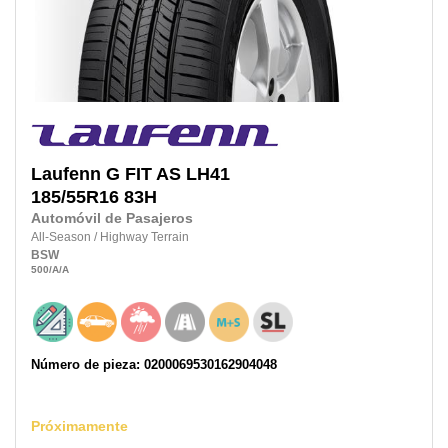
Laufenn
G FIT AS LH41
185/55R16
83H
Automóvil de Pasajeros
All-Season
/
Highway Terrain
BSW
500
/A
/A
Número de pieza: 0200069530162904048
Próximamente