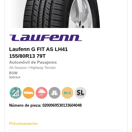
Laufenn
G FIT AS LH41
155/80R13
79T
Automóvil de Pasajeros
All-Season
/
Highway Terrain
BSW
500
/A
/A
Número de pieza: 0200069530133604048
Próximamente