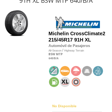
91H XL BSW MTP 640/B/A
Michelin
CrossClimate2
215/45R17 91H XL
Automóvil de Pasajeros
/
All-Season
Highway Terrain
BSW
MTP
640
/B
/A
No Disponible