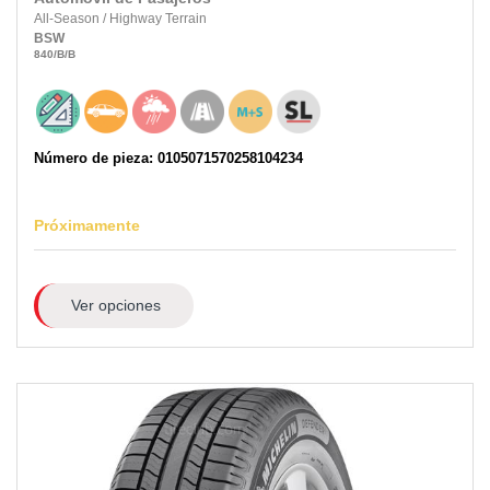
All-Season
/
Highway Terrain
BSW
840
/B
/B
Número de pieza: 0105071570258104234
Próximamente
Ver opciones