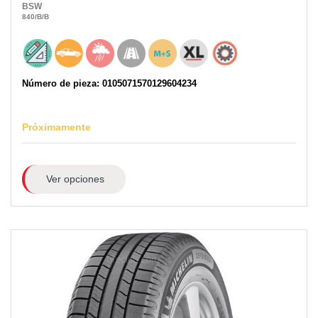
BSW
840
/B
/B
Número de pieza: 0105071570129604234
Próximamente
Ver opciones