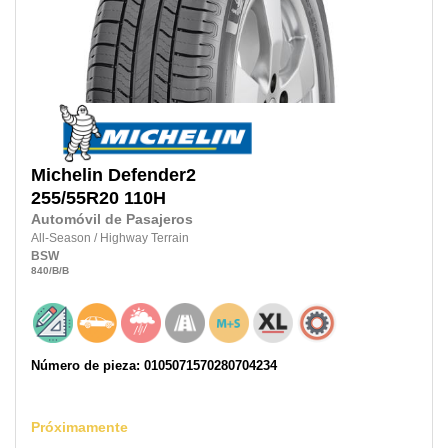
Michelin
Defender2
255/55R20
110H
Automóvil de Pasajeros
All-Season
/
Highway Terrain
BSW
840
/B
/B
Número de pieza: 0105071570280704234
Próximamente