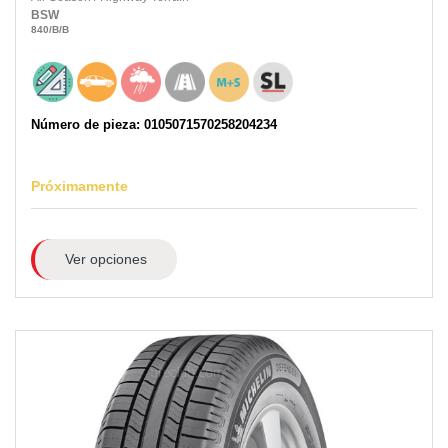
BSW
840
/B
/B
Número de pieza: 0105071570258204234
Próximamente
Ver opciones