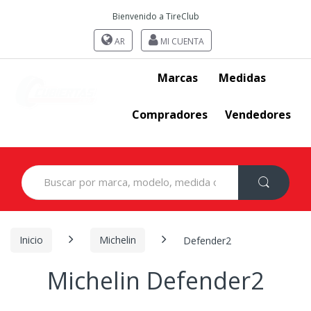
Bienvenido a TireClub
AR
MI CUENTA
Marcas
Medidas
Compradores
Vendedores
Search
for:
Inicio
Michelin
Defender2
Michelin Defender2