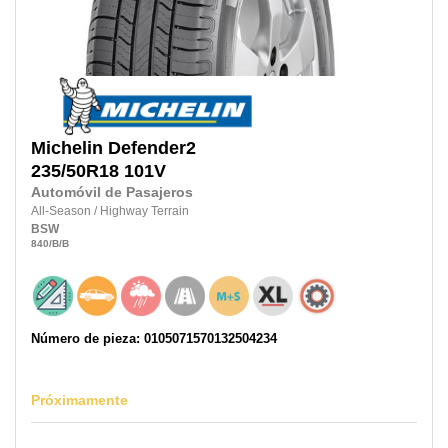
Michelin
Defender2
235/50R18
101V
Automóvil de Pasajeros
All-Season
/
Highway Terrain
BSW
840
/B
/B
Número de pieza: 0105071570132504234
Próximamente