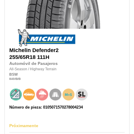
Michelin
Defender2
255/65R18
111H
Automóvil de Pasajeros
All-Season
/
Highway Terrain
BSW
840
/B
/B
Número de pieza: 0105071570278004234
Próximamente