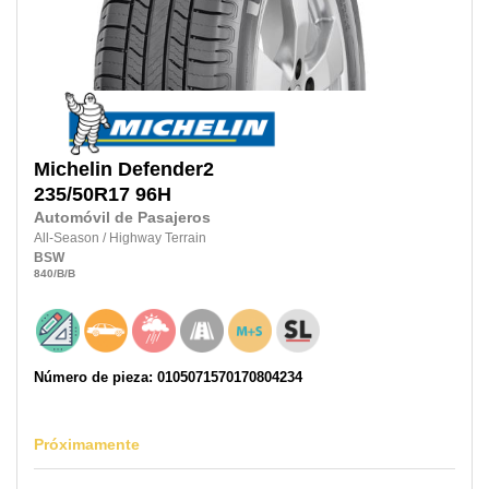
Michelin
Defender2
235/50R17
96H
Automóvil de Pasajeros
All-Season
/
Highway Terrain
BSW
840
/B
/B
Número de pieza: 0105071570170804234
Próximamente