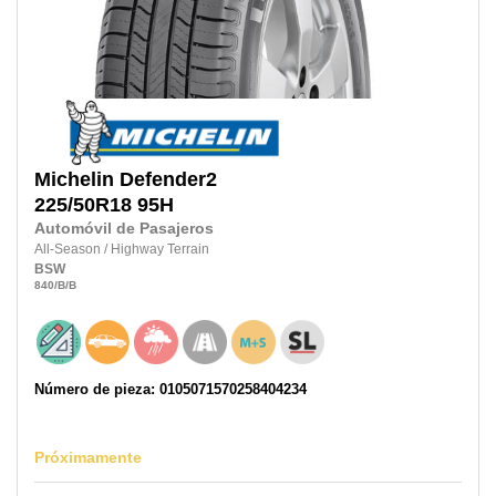
Michelin
Defender2
225/50R18
95H
Automóvil de Pasajeros
All-Season
/
Highway Terrain
BSW
840
/B
/B
Número de pieza: 0105071570258404234
Próximamente