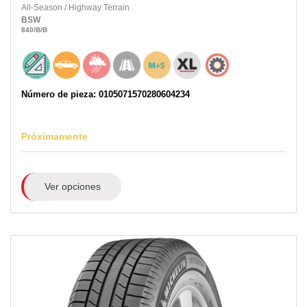
All-Season
/
Highway Terrain
BSW
840
/B
/B
Número de pieza: 0105071570280604234
Próximamente
Ver opciones