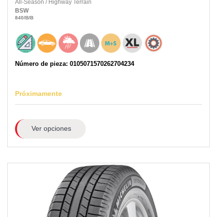
All-Season
/
Highway Terrain
BSW
840
/B
/B
Número de pieza: 0105071570262704234
Próximamente
Ver opciones