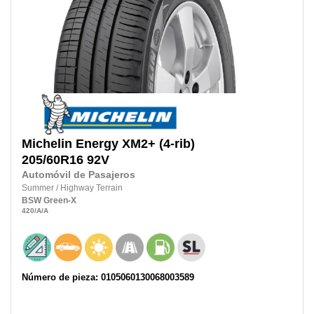
Michelin
Energy XM2+ (4-rib)
205/60R16
92V
Automóvil de Pasajeros
Summer
/
Highway Terrain
BSW
Green-X
420
/A
/A
Número de pieza: 0105060130068003589