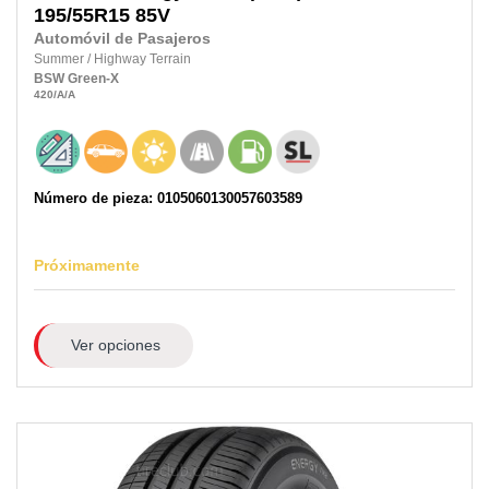
195/55R15
85V
Automóvil de Pasajeros
Summer
/
Highway Terrain
BSW
Green-X
420
/A
/A
Número de pieza: 0105060130057603589
Próximamente
Ver opciones