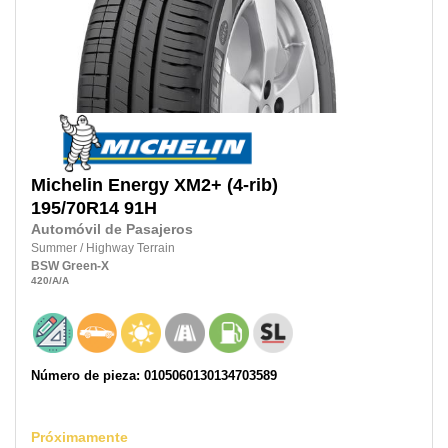
Michelin
Energy XM2+ (4-rib)
195/70R14
91H
Automóvil de Pasajeros
Summer
/
Highway Terrain
BSW
Green-X
420
/A
/A
Número de pieza: 0105060130134703589
Próximamente