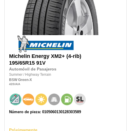
Michelin
Energy XM2+ (4-rib)
195/65R15
91V
Automóvil de Pasajeros
Summer
/
Highway Terrain
BSW
Green-X
420
/A
/A
Número de pieza: 0105060130128303589
Próximamente