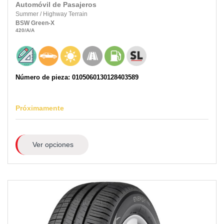
Automóvil de Pasajeros
Summer
/
Highway Terrain
BSW
Green-X
420
/A
/A
Número de pieza: 0105060130128403589
Próximamente
Ver opciones