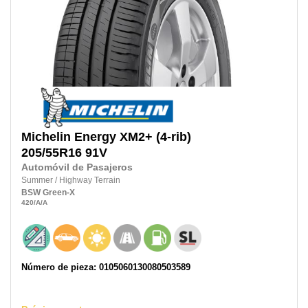
Michelin
Energy XM2+ (4-rib)
205/55R16
91V
Automóvil de Pasajeros
Summer
/
Highway Terrain
BSW
Green-X
420
/A
/A
Número de pieza: 0105060130080503589