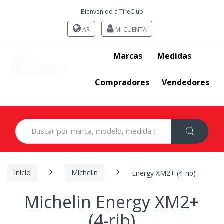
Bienvenido a TireClub
AR
MI CUENTA
Marcas
Medidas
Compradores
Vendedores
Search
for:
Inicio
Michelin
Energy XM2+ (4-rib)
Michelin Energy XM2+
(4-rib)