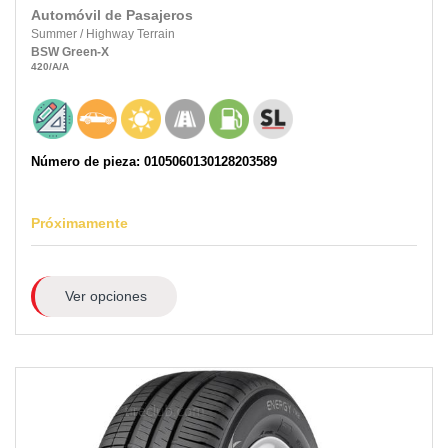
Automóvil de Pasajeros
Summer
/
Highway Terrain
BSW
Green-X
420
/A
/A
Número de pieza: 0105060130128203589
Próximamente
Ver opciones