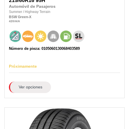
215/60R16
95H
Automóvil de Pasajeros
Summer
/
Highway Terrain
BSW
Green-X
420
/A
/A
Número de pieza: 0105060130068403589
Próximamente
Ver opciones