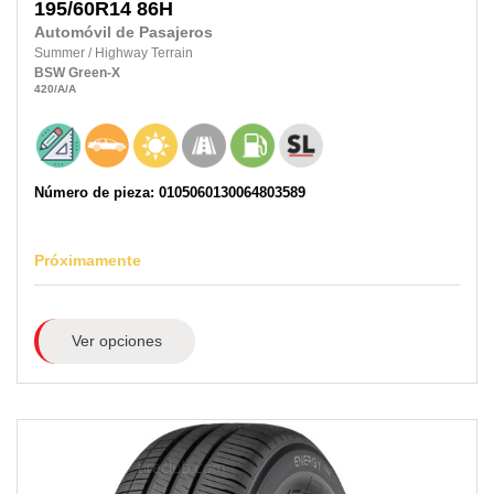
195/60R14
86H
Automóvil de Pasajeros
Summer
/
Highway Terrain
BSW
Green-X
420
/A
/A
Número de pieza: 0105060130064803589
Próximamente
Ver opciones