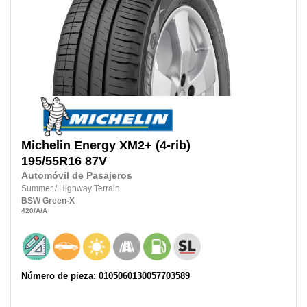
Michelin
Energy XM2+ (4-rib)
195/55R16
87V
Automóvil de Pasajeros
Summer
/
Highway Terrain
BSW
Green-X
420
/A
/A
Número de pieza: 0105060130057703589