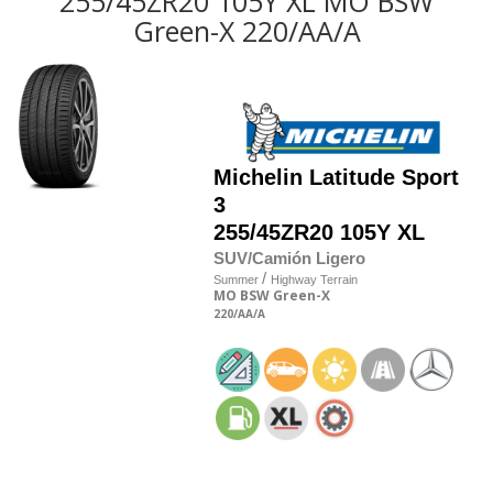
255/45ZR20 105Y XL MO BSW
Green-X 220/AA/A
Michelin
Latitude Sport
3
255/45
Z
R20 105Y XL
SUV/Camión Ligero
/
Summer
Highway Terrain
MO
BSW
Green-X
220
/AA
/A