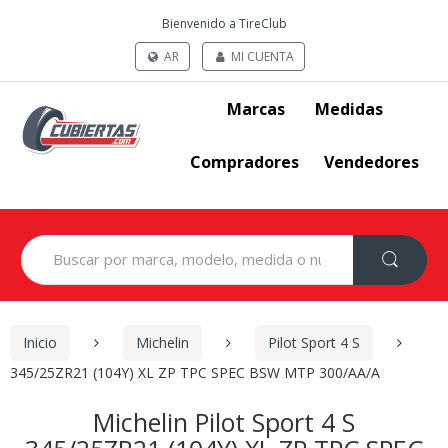
Bienvenido a TireClub
AR
MI CUENTA
Marcas
Medidas
Compradores
Vendedores
Search
for:
Inicio
Michelin
Pilot Sport 4 S
345/25ZR21 (104Y) XL ZP TPC SPEC BSW MTP 300/AA/A
Michelin Pilot Sport 4 S