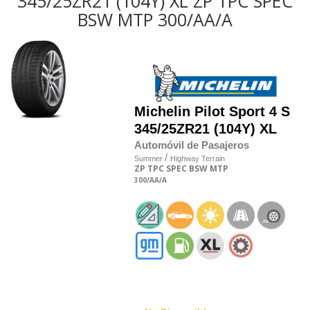
345/25ZR21 (104Y) XL ZP TPC SPEC
BSW MTP 300/AA/A
Michelin
Pilot Sport 4 S
345/25
Z
R21 (104Y) XL
Automóvil de Pasajeros
/
Summer
Highway Terrain
ZP
TPC SPEC
BSW
MTP
300
/AA
/A