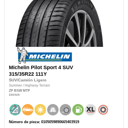
Michelin
Pilot Sport 4 SUV
315/35R22
111Y
SUV/Camión Ligero
Summer
/
Highway Terrain
ZP
BSW
MTP
220
/A
/A
Número de pieza: 0105059890665403919