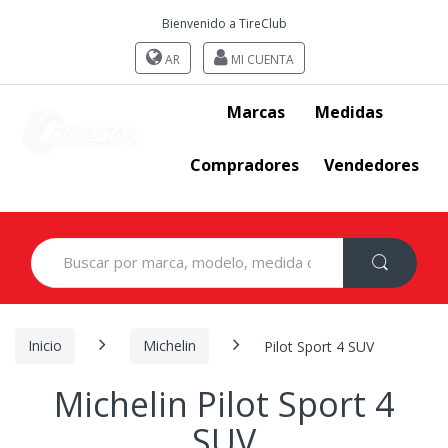
Bienvenido a TireClub
AR
MI CUENTA
Marcas
Medidas
Compradores
Vendedores
Search
for:
Inicio
Michelin
Pilot Sport 4 SUV
Michelin Pilot Sport 4
SUV