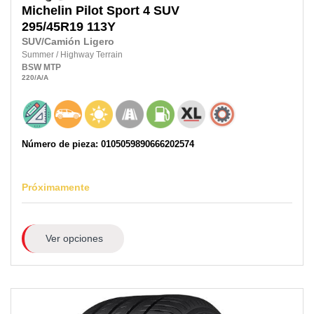
Michelin
Pilot Sport 4 SUV
295/45R19
113Y
SUV/Camión Ligero
Summer
/
Highway Terrain
BSW
MTP
220
/A
/A
Número de pieza: 0105059890666202574
Próximamente
Ver opciones