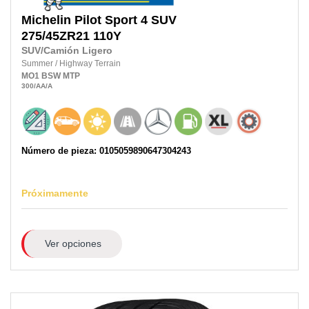
Michelin
Pilot Sport 4 SUV
275/45ZR21
110Y
SUV/Camión Ligero
Summer
/
Highway Terrain
MO1
BSW
MTP
300
/AA
/A
Número de pieza: 0105059890647304243
Próximamente
Ver opciones