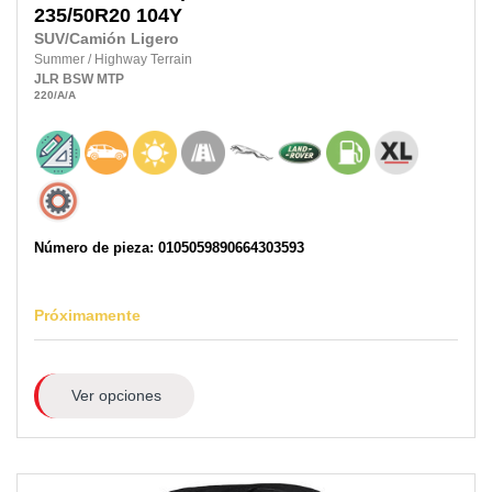
235/50R20
104Y
SUV/Camión Ligero
Summer
/
Highway Terrain
JLR
BSW
MTP
220
/A
/A
Número de pieza: 0105059890664303593
Próximamente
Ver opciones