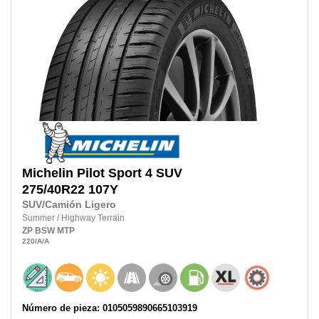
Michelin
Pilot Sport 4 SUV
275/40R22
107Y
SUV/Camión Ligero
Summer
/
Highway Terrain
ZP
BSW
MTP
220
/A
/A
Número de pieza: 0105059890665103919