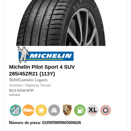
Michelin
Pilot Sport 4 SUV
285/45ZR21
(113Y)
SUV/Camión Ligero
Summer
/
Highway Terrain
NC0
BSW
MTP
220
/A
/A
Número de pieza: 0105059890665006626