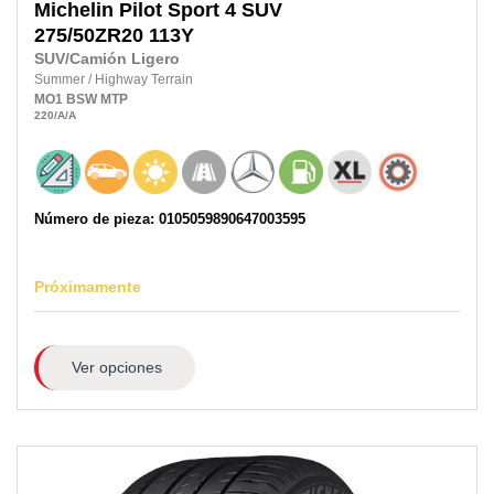
Michelin
Pilot Sport 4 SUV
275/50ZR20
113Y
SUV/Camión Ligero
Summer
/
Highway Terrain
MO1
BSW
MTP
220
/A
/A
Número de pieza: 0105059890647003595
Próximamente
Ver opciones