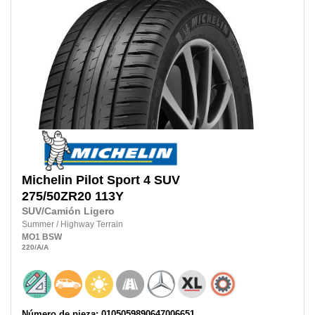
Michelin
Pilot Sport 4 SUV
275/50ZR20
113Y
SUV/Camión Ligero
Summer
/
Highway Terrain
MO1
BSW
220
/A
/A
Número de pieza: 0105059890647006651