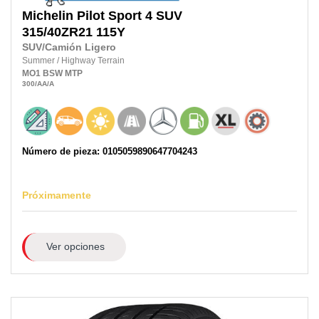
Michelin
Pilot Sport 4 SUV
315/40ZR21
115Y
SUV/Camión Ligero
Summer
/
Highway Terrain
MO1
BSW
MTP
300
/AA
/A
Número de pieza: 0105059890647704243
Próximamente
Ver opciones