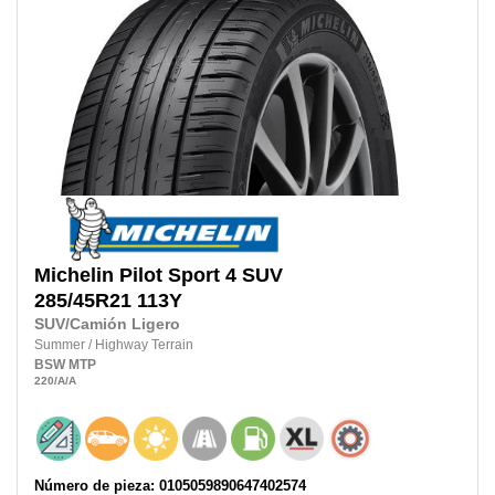
Michelin
Pilot Sport 4 SUV
285/45R21
113Y
SUV/Camión Ligero
Summer
/
Highway Terrain
BSW
MTP
220
/A
/A
Número de pieza: 0105059890647402574