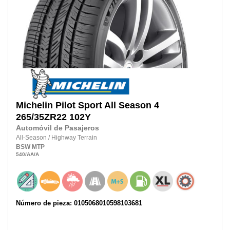
Michelin
Pilot Sport All Season 4
265/35ZR22
102Y
Automóvil de Pasajeros
All-Season
/
Highway Terrain
BSW
MTP
540
/AA
/A
Número de pieza: 0105068010598103681