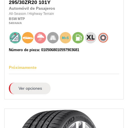
295/30ZR20
101Y
Automóvil de Pasajeros
All-Season
/
Highway Terrain
BSW
MTP
540
/AA
/A
Número de pieza: 0105068010597903681
Próximamente
Ver opciones