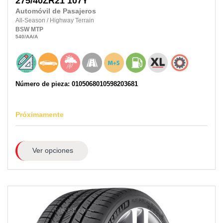
275/40ZR21
107Y
Automóvil de Pasajeros
All-Season
/
Highway Terrain
BSW
MTP
540
/AA
/A
Número de pieza: 0105068010598203681
Próximamente
Ver opciones