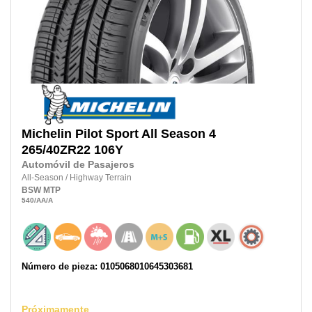
Michelin
Pilot Sport All Season 4
265/40ZR22
106Y
Automóvil de Pasajeros
All-Season
/
Highway Terrain
BSW
MTP
540
/AA
/A
Número de pieza: 0105068010645303681
Próximamente