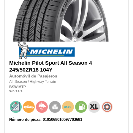
Michelin
Pilot Sport All Season 4
245/50ZR18
104Y
Automóvil de Pasajeros
All-Season
/
Highway Terrain
BSW
MTP
540
/AA
/A
Número de pieza: 0105068010597703681