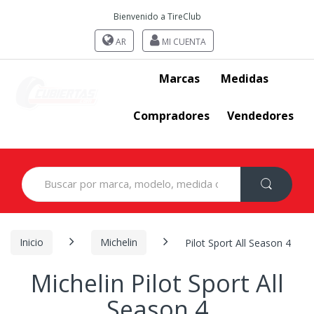
Bienvenido a TireClub
AR
MI CUENTA
Marcas
Medidas
Compradores
Vendedores
Search
for:
Inicio
Michelin
Pilot Sport All Season 4
Michelin Pilot Sport All
Season 4