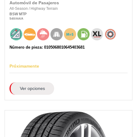
Automóvil de Pasajeros
All-Season
/
Highway Terrain
BSW
MTP
540
/AA
/A
Número de pieza: 0105068010645403681
Próximamente
Ver opciones