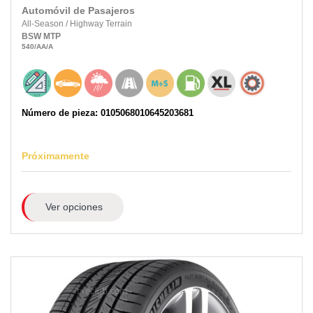
Automóvil de Pasajeros
All-Season
/
Highway Terrain
BSW
MTP
540
/AA
/A
Número de pieza: 0105068010645203681
Próximamente
Ver opciones