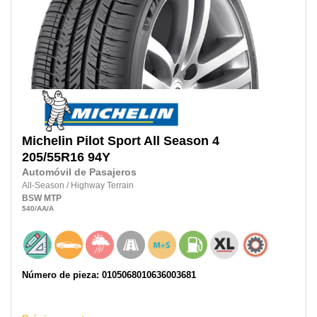
Michelin
Pilot Sport All Season 4
205/55R16
94Y
Automóvil de Pasajeros
All-Season
/
Highway Terrain
BSW
MTP
540
/AA
/A
Número de pieza: 0105068010636003681