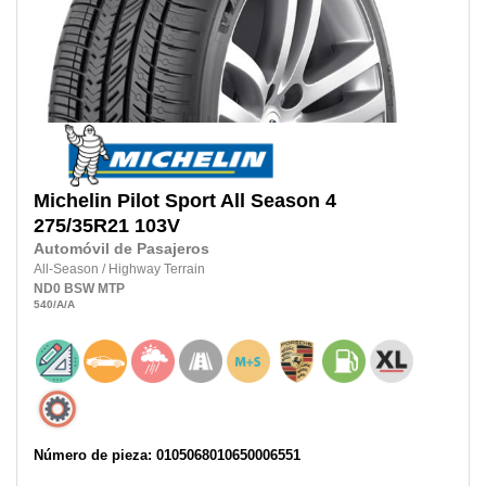
Michelin
Pilot Sport All Season 4
275/35R21
103V
Automóvil de Pasajeros
All-Season
/
Highway Terrain
ND0
BSW
MTP
540
/A
/A
Número de pieza: 0105068010650006551