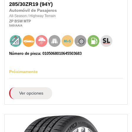
285/30ZR19
(94Y)
Automóvil de Pasajeros
All-Season
/
Highway Terrain
ZP
BSW
MTP
540
/AA
/A
Número de pieza: 0105068010645503683
Próximamente
Ver opciones