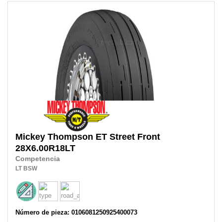
Mickey Thompson
ET Street Front
28X6.00R18LT
Competencia
LT
BSW
Número de pieza: 0106081250925400073