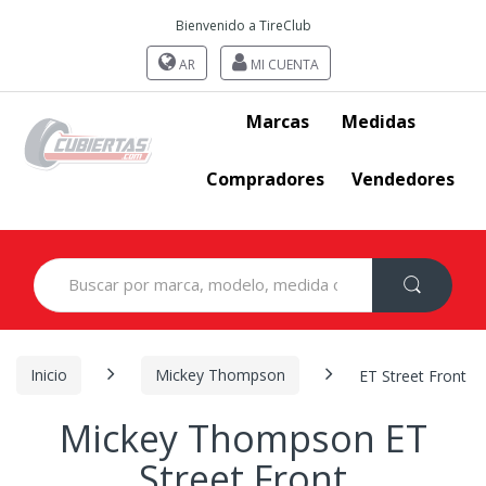
Bienvenido a TireClub
AR
MI CUENTA
Marcas
Medidas
Compradores
Vendedores
Search
for:
Inicio
Mickey Thompson
ET Street Front
Mickey Thompson ET
Street Front