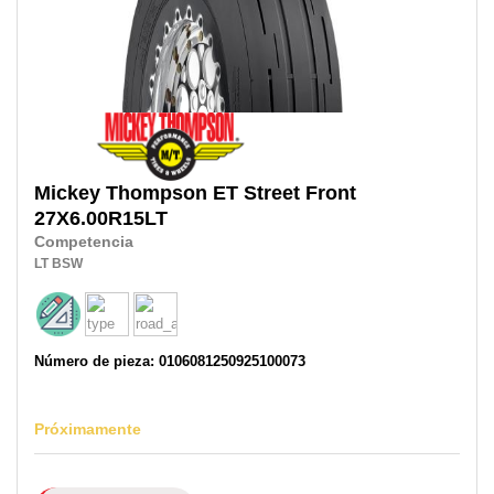
Mickey Thompson
ET Street Front
27X6.00R15LT
Competencia
LT
BSW
Número de pieza: 0106081250925100073
Próximamente