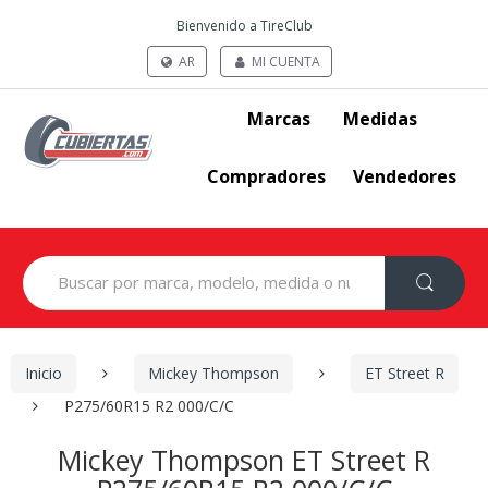
Bienvenido a TireClub
AR
MI CUENTA
Marcas
Medidas
Compradores
Vendedores
Search
for:
Inicio
Mickey Thompson
ET Street R
P275/60R15 R2 000/C/C
Mickey Thompson ET Street R