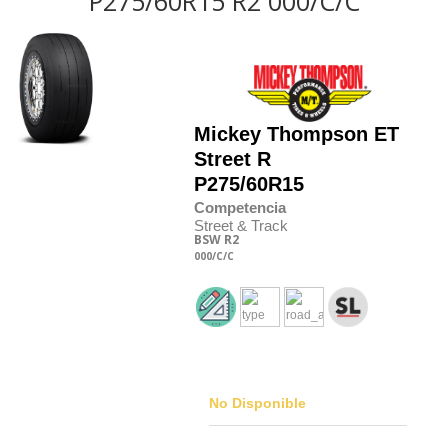
P275/60R15 R2 000/C/C
Mickey Thompson
ET
Street R
P275/60R15
Competencia
Street & Track
BSW
R2
000
/C
/C
No Disponible