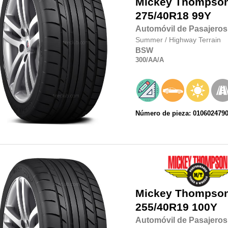
Mickey Thompso
275/40R18
99Y
Automóvil de Pasajeros
Summer
/
Highway Terrain
BSW
300
/AA
/A
Número de pieza: 010602479
Mickey Thompso
255/40R19
100Y
Automóvil de Pasajeros