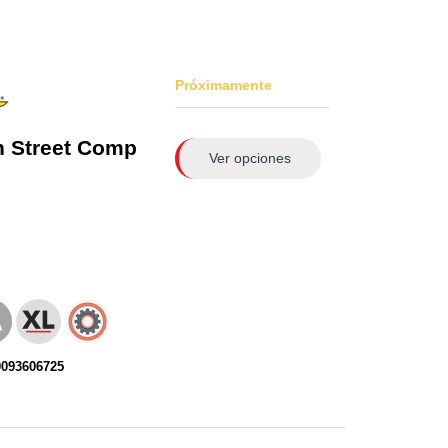
Próximamente
n
Street Comp
Ver opciones
0093606725