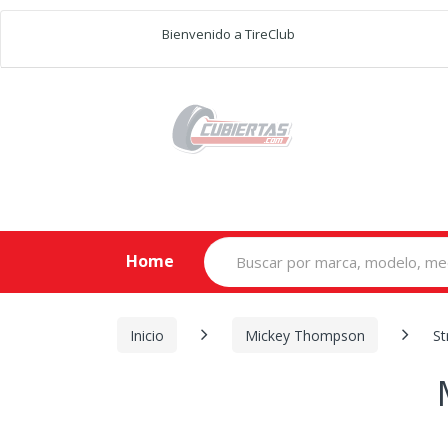
Bienvenido a TireClub
Search
Home
for:
Inicio
Mickey Thompson
St