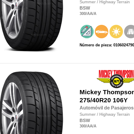
Summer
/
Highway Terrain
BSW
300
/AA
/A
Número de pieza: 010602479
Mickey Thompso
275/40R20
106Y
Automóvil de Pasajeros
Summer
/
Highway Terrain
BSW
300
/AA
/A