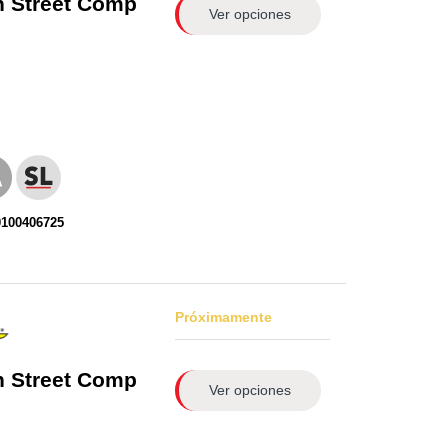
n
Street Comp
Ver opciones
0100406725
Próximamente
n
Street Comp
Ver opciones