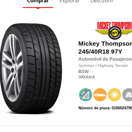
Comprar
Explorar
Descubrir
Mickey Thompso
245/40R18
97Y
Automóvil de Pasajeros
Summer
/
Highway Terrain
BSW
300
/AA
/A
Número de pieza: 010602479