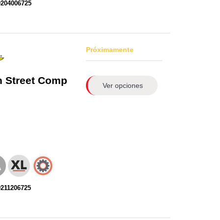
0204006725
Próximamente
n
Street Comp
Ver opciones
0211206725