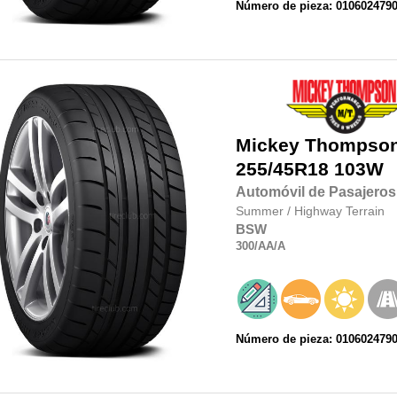
Número de pieza: 010602479
Mickey Thompso
255/45R18
103W
Automóvil de Pasajeros
Summer
/
Highway Terrain
BSW
300
/AA
/A
Número de pieza: 010602479