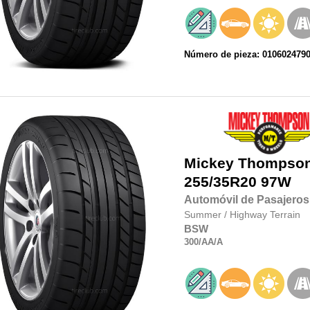
Número de pieza: 010602479
Mickey Thompso
255/35R20
97W
Automóvil de Pasajeros
Summer
/
Highway Terrain
BSW
300
/AA
/A