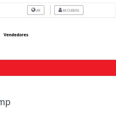
AR
MI CUENTA
Vendedores
omp