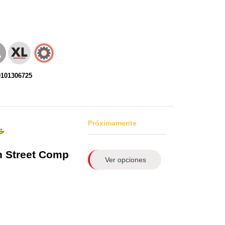
0101306725
Próximamente
n
Street Comp
Ver opciones