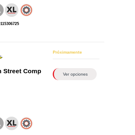
0115306725
Próximamente
n
Street Comp
Ver opciones