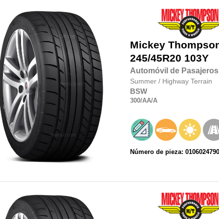
Mickey Thompso
245/45R20
103Y
Automóvil de Pasajeros
Summer
/
Highway Terrain
BSW
300
/AA
/A
Número de pieza: 010602479