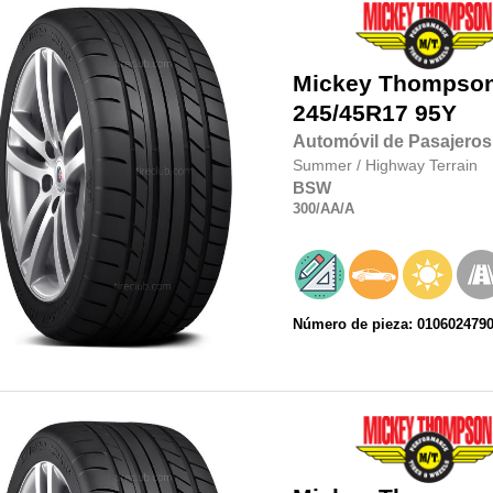
Mickey Thompso
245/45R17
95Y
Automóvil de Pasajeros
Summer
/
Highway Terrain
BSW
300
/AA
/A
Número de pieza: 010602479