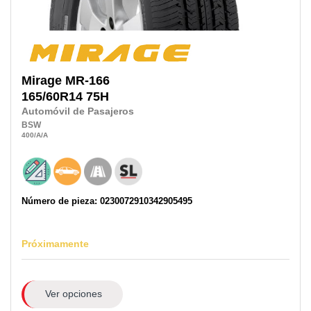
Mirage
MR-166
165/60R14
75H
Automóvil de Pasajeros
BSW
400
/A
/A
Número de pieza: 0230072910342905495
Próximamente
Ver opciones