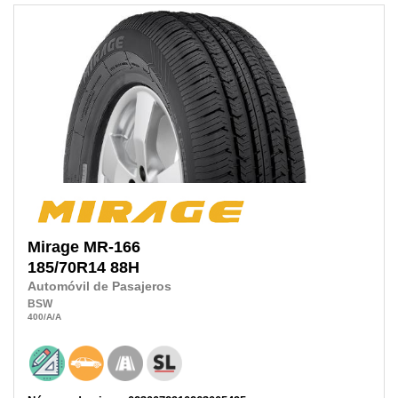
Mirage
MR-166
185/70R14
88H
Automóvil de Pasajeros
BSW
400
/A
/A