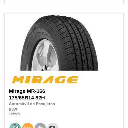
Mirage
MR-166
175/65R14
82H
Automóvil de Pasajeros
BSW
400
/A
/A