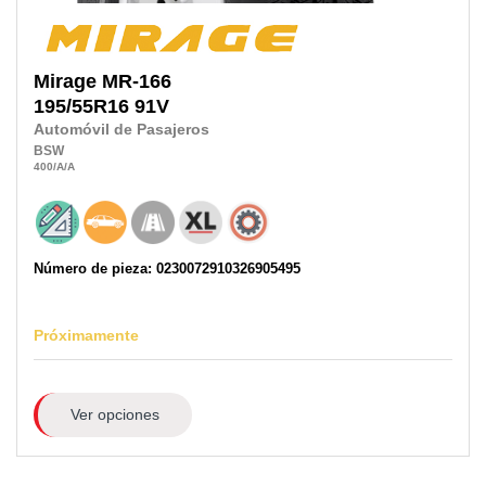
Mirage
MR-166
195/55R16
91V
Automóvil de Pasajeros
BSW
400
/A
/A
Número de pieza: 0230072910326905495
Próximamente
Ver opciones