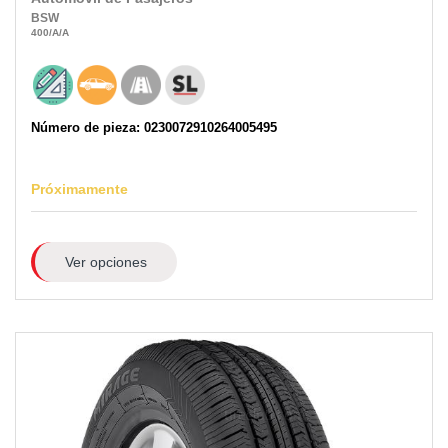
BSW
400
/A
/A
Número de pieza: 0230072910264005495
Próximamente
Ver opciones