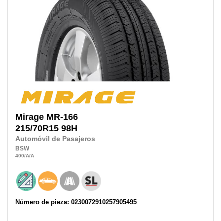
Mirage
MR-166
215/70R15
98H
Automóvil de Pasajeros
BSW
400
/A
/A
Número de pieza: 0230072910257905495