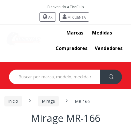
Bienvenido a TireClub
AR
MI CUENTA
Marcas
Medidas
Compradores
Vendedores
Search
for:
Inicio
Mirage
MR-166
Mirage MR-166