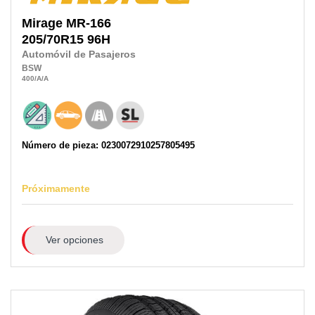
Mirage
MR-166
205/70R15
96H
Automóvil de Pasajeros
BSW
400
/A
/A
Número de pieza: 0230072910257805495
Próximamente
Ver opciones