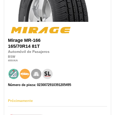
Mirage
MR-166
165/70R14
81T
Automóvil de Pasajeros
BSW
400
/A
/A
Número de pieza: 0230072910391205495
Próximamente