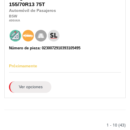
155/70R13
75T
Automóvil de Pasajeros
BSW
400
/A
/A
Número de pieza: 0230072910393105495
Próximamente
Ver opciones
1 - 10 (43)