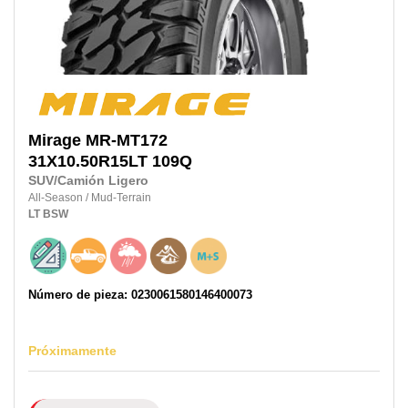
Mirage
MR-MT172
31X10.50R15LT
109Q
SUV/Camión Ligero
All-Season
/
Mud-Terrain
LT
BSW
Número de pieza: 0230061580146400073
Próximamente