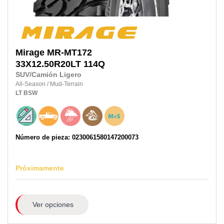
Mirage
MR-MT172
33X12.50R20LT
114Q
SUV/Camión Ligero
All-Season
/
Mud-Terrain
LT
BSW
Número de pieza: 0230061580147200073
Próximamente
Ver opciones