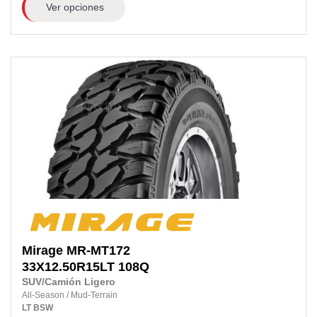
Ver opciones
Mirage
MR-MT172
33X12.50R15LT
108Q
SUV/Camión Ligero
All-Season
/
Mud-Terrain
LT
BSW