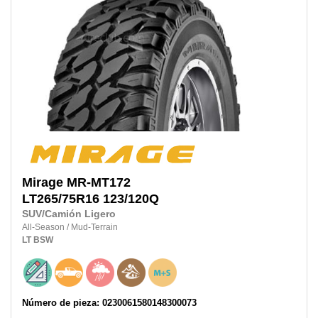
Mirage
MR-MT172
LT265/75R16
123/120Q
SUV/Camión Ligero
All-Season
/
Mud-Terrain
LT
BSW
Número de pieza: 0230061580148300073