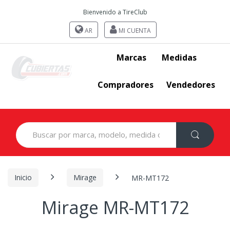
Bienvenido a TireClub
AR
MI CUENTA
Marcas
Medidas
Compradores
Vendedores
Search
for:
Inicio
Mirage
MR-MT172
Mirage MR-MT172