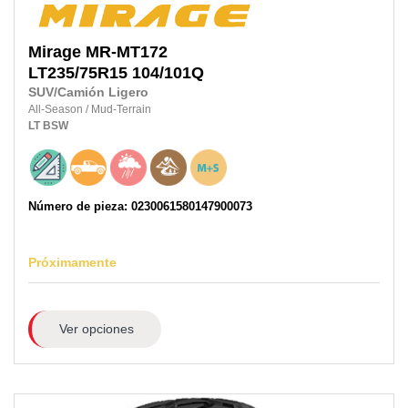
Mirage
MR-MT172
LT235/75R15
104/101Q
SUV/Camión Ligero
All-Season
/
Mud-Terrain
LT
BSW
Número de pieza: 0230061580147900073
Próximamente
Ver opciones