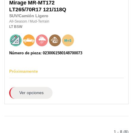
Mirage
MR-MT172
LT265/70R17
121/118Q
SUV/Camión Ligero
All-Season
/
Mud-Terrain
LT
BSW
Número de pieza: 0230061580148700073
Próximamente
Ver opciones
1 - 8 (8)