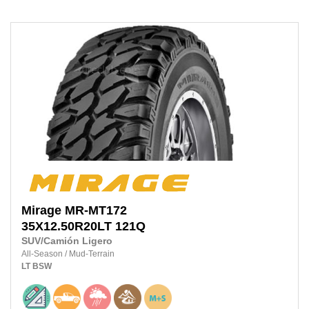
Mirage
MR-MT172
35X12.50R20LT
121Q
SUV/Camión Ligero
All-Season
/
Mud-Terrain
LT
BSW