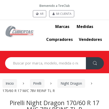
Bienvenido a TireClub
AR
MI CUENTA
Marcas
Medidas
Compradores
Vendedores
Search
for:
Inicio
Pirelli
Night Dragon
170/60 R 17 M/C 78V REINF TL R
Pirelli Night Dragon 170/60 R 17