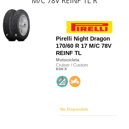
M/C 78V REINF TL R
Pirelli
Night Dragon
170/60 R 17 M/C 78V
REINF TL
Motocicleta
Cruiser / Custom
BSW
R
No Disponible