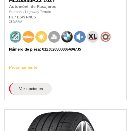
HL255/35R22
102Y
Automóvil de Pasajeros
Summer
/
Highway Terrain
HL
*
BSW
PNCS
280
/AA
/A
Número de pieza: 0123028900886404735
Próximamente
Ver opciones