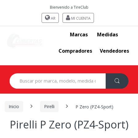
Bienvenido a TireClub
AR
MI CUENTA
Marcas
Medidas
Compradores
Vendedores
Search
for:
Inicio
Pirelli
P Zero (PZ4-Sport)
Pirelli P Zero (PZ4-Sport)