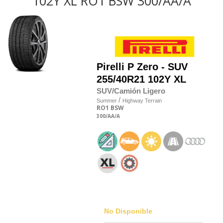
102Y XL RO1 BSW 300/AA/A
Pirelli
P Zero - SUV
255/40R21 102Y XL
SUV/Camión Ligero
/
Summer
Highway Terrain
RO1
BSW
300
/AA
/A
No Disponible