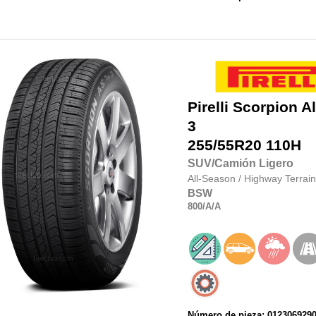
Pirelli
Scorpion Al
3
255/55R20
110H
SUV/Camión Ligero
All-Season
/
Highway Terrain
BSW
800
/A
/A
Número de pieza: 012306929