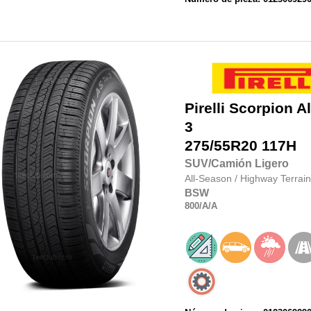
Pirelli
Scorpion Al
3
275/55R20
117H
SUV/Camión Ligero
All-Season
/
Highway Terrain
BSW
800
/A
/A