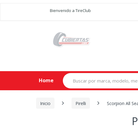
Bienvenido a TireClub
Search
Home
for:
Inicio
Pirelli
Scorpion All Se
P