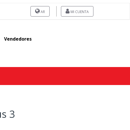
AR
MI CUENTA
Vendedores
us 3