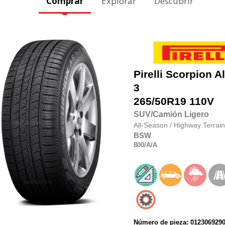
Comprar
Explorar
Descubrir
Pirelli
Scorpion Al
3
265/50R19
110V
SUV/Camión Ligero
All-Season
/
Highway Terrain
BSW
800
/A
/A
Número de pieza: 012306929