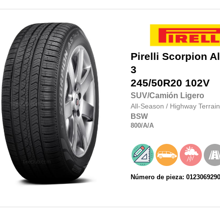
Pirelli
Scorpion Al
3
245/50R20
102V
SUV/Camión Ligero
All-Season
/
Highway Terrain
BSW
800
/A
/A
Número de pieza: 012306929