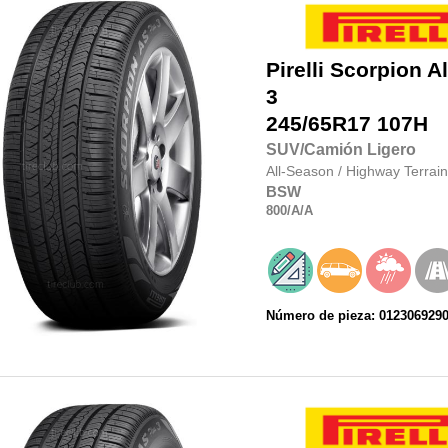
Pirelli
Scorpion Al
3
245/65R17
107H
SUV/Camión Ligero
All-Season
/
Highway Terrain
BSW
800
/A
/A
Número de pieza: 012306929