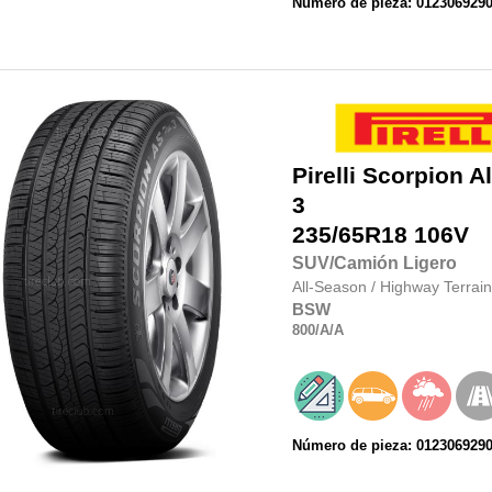
Número de pieza: 012306929
Pirelli
Scorpion Al
3
235/65R18
106V
SUV/Camión Ligero
All-Season
/
Highway Terrain
BSW
800
/A
/A
Número de pieza: 012306929