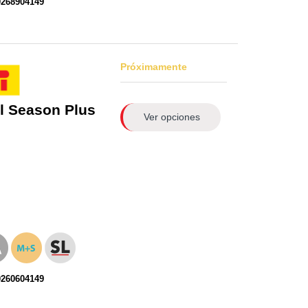
0268904149
Próximamente
l Season Plus
Ver opciones
0260604149