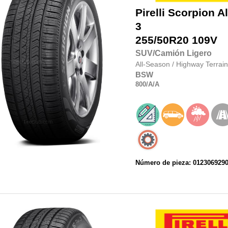
Pirelli
Scorpion Al
3
255/50R20
109V
SUV/Camión Ligero
All-Season
/
Highway Terrain
BSW
800
/A
/A
Número de pieza: 012306929