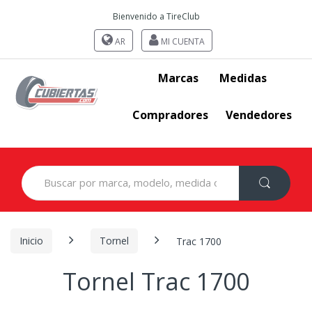
Bienvenido a TireClub
AR
MI CUENTA
Marcas
Medidas
Compradores
Vendedores
Search
for:
Inicio
Tornel
Trac 1700
Tornel Trac 1700