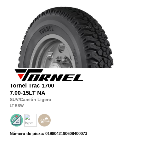
Tornel
Trac 1700
7.00-15LT
NA
SUV/Camión Ligero
LT
BSW
Número de pieza: 0198042190608400073