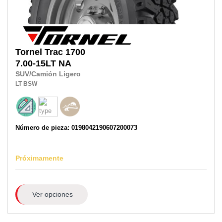
Tornel
Trac 1700
7.00-15LT
NA
SUV/Camión Ligero
LT
BSW
Número de pieza: 0198042190607200073
Próximamente
Ver opciones