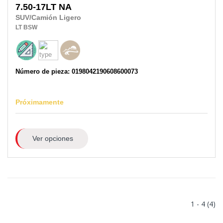
7.50-17LT
NA
SUV/Camión Ligero
LT
BSW
Número de pieza: 0198042190608600073
Próximamente
Ver opciones
1 - 4 (4)