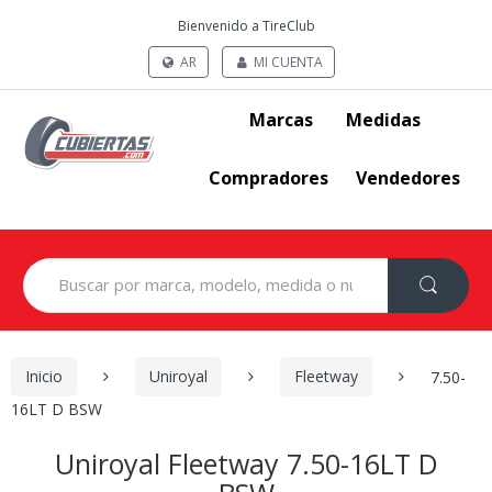
Bienvenido a TireClub
AR
MI CUENTA
Marcas
Medidas
Compradores
Vendedores
Search
for:
Inicio
Uniroyal
Fleetway
7.50-
16LT D BSW
Uniroyal Fleetway 7.50-16LT D