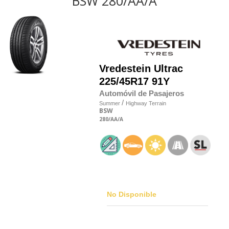
BSW 280/AA/A
Vredestein
Ultrac
225/45R17 91Y
Automóvil de Pasajeros
/
Summer
Highway Terrain
BSW
280
/AA
/A
No Disponible