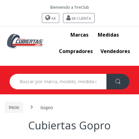
Bienvenido a TireClub
AR
MI CUENTA
Marcas
Medidas
Compradores
Vendedores
Search
for:
Inicio
Gopro
Cubiertas Gopro