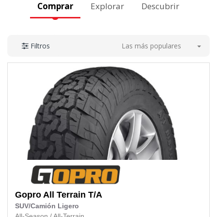
Comprar
Explorar
Descubrir
Las más populares
Filtros
Gopro
All Terrain T/A
SUV/Camión Ligero
All-Season
/
All-Terrain