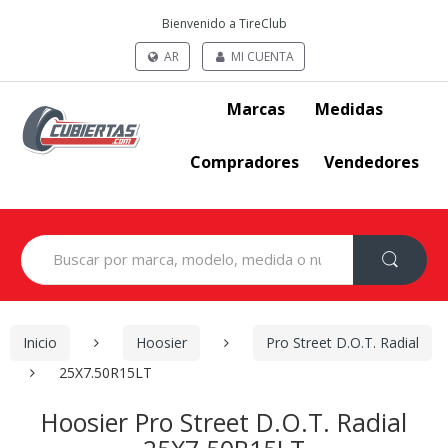
Bienvenido a TireClub
AR
MI CUENTA
Marcas
Medidas
Compradores
Vendedores
Search
for:
Inicio
Hoosier
Pro Street D.O.T. Radial
25X7.50R15LT
Hoosier Pro Street D.O.T. Radial