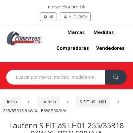
Bienvenido a TireClub
AR
MI CUENTA
Marcas
Medidas
Compradores
Vendedores
Search
for:
Inicio
Laufenn
S FIT aS LH01
255/35R18 94W XL BSW 500/A/A
Laufenn S FIT aS LH01 255/35R18