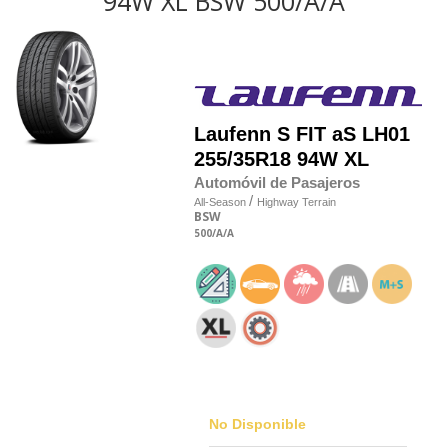
94W XL BSW 500/A/A
Laufenn
S FIT aS LH01
255/35R18 94W XL
Automóvil de Pasajeros
/
All-Season
Highway Terrain
BSW
500
/A
/A
No Disponible