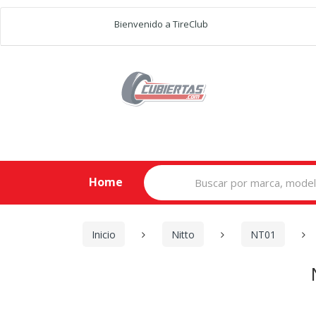
Bienvenido a TireClub
Search
Home
for:
Inicio
Nitto
NT01