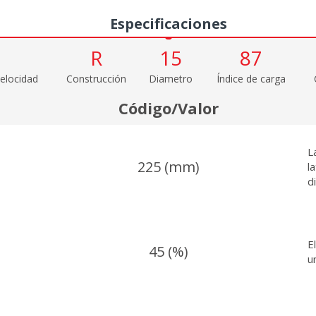
Especificaciones
R
15
87
elocidad
Construcción
Diametro
Índice de carga
Código/Valor
L
225 (mm)
l
d
E
45 (%)
u