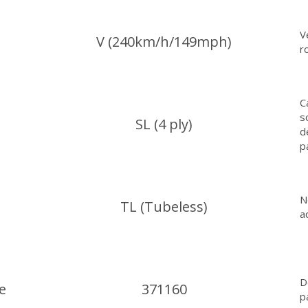
V
V (240km/h/149mph)
r
C
s
SL (4 ply)
d
p
N
TL (Tubeless)
a
D
e
371160
p