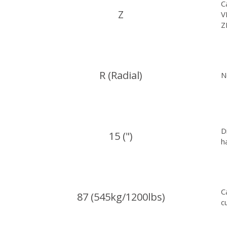
C
Z
V
Z
R (Radial)
N
D
15 (")
h
C
87 (545kg/1200lbs)
c