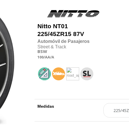
Nitto
NT01
225/45
Z
R15 87V
Automóvil de Pasajeros
Street & Track
BSW
100
/AA
/A
Medidas