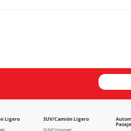
n Ligero
SUV/Camión Ligero
Autom
Pasaj
ain
SUV/Crossover