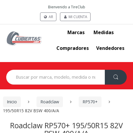
Bienvenido a TireClub
AR
MI CUENTA
Marcas
Medidas
Compradores
Vendedores
Search
for:
Inicio
Roadclaw
RP570+
195/50R15 82V BSW 400/A/A
Roadclaw RP570+ 195/50R15 82V