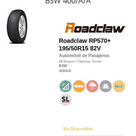
BSW 400/A/A
Roadclaw
RP570+
195/50R15 82V
Automóvil de Pasajeros
/
All-Season
Highway Terrain
BSW
400
/A
/A
No Disponible