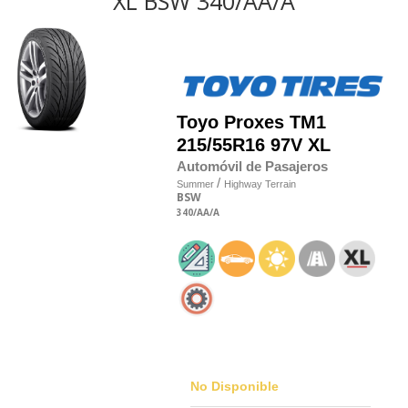
XL BSW 340/AA/A
Toyo
Proxes TM1
215/55R16 97V XL
Automóvil de Pasajeros
/
Summer
Highway Terrain
BSW
340
/AA
/A
No Disponible