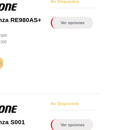
No Disponible
nza RE980AS+
Ver opciones
rain
-305
No Disponible
nza S001
Ver opciones