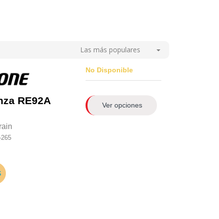
Las más populares
No Disponible
nza RE92A
Ver opciones
rain
-265