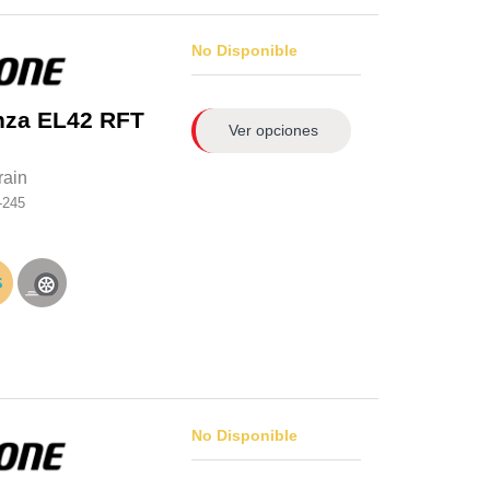
No Disponible
nza EL42 RFT
Ver opciones
rain
-245
No Disponible