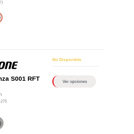
Y)
No Disponible
nza S001 RFT
Ver opciones
n
-275