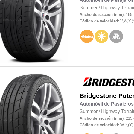
Automóvil de Pasajeros
Summer
/
Highway Terrai
Ancho de sección (mm):
185 
Código de velocidad:
V,W,Y,(
Bridgestone
Pote
Automóvil de Pasajeros
Summer
/
Highway Terrai
Ancho de sección (mm):
215 
Código de velocidad:
W,Y,(Y)