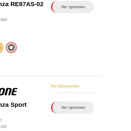
nza RE97AS-02
Ver opciones
rain
No Disponible
nza Sport
Ver opciones
n
-345