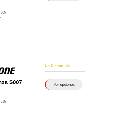
n
-305
Y)
No Disponible
nza S007
Ver opciones
n
-315