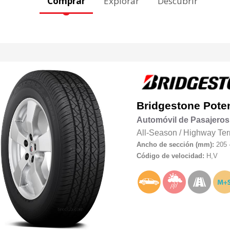
Comprar
Explorar
Descubrir
Bridgestone
Pote
Automóvil de Pasajeros
All-Season
/
Highway Ter
Ancho de sección (mm):
205 
Código de velocidad:
H,V