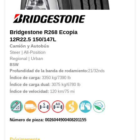
Bridgestone
R268 Ecopia
12R22.5
150/147L
Camión y Autobús
Steer
|
All-Position
Regional
|
Urban
BSW
Profundidad de la banda de rodamiento:
21/32nds
Índice de carga:
3350 kg/7390 lb
Índice de carga dual:
3075 kg/6780 lb
Índice de velocidad:
120 km/75 mi
Número de pieza: 0026044900408201155
Próximamente