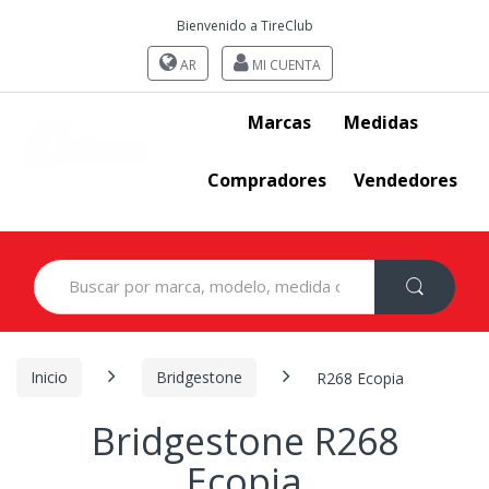
Bienvenido a TireClub
AR
MI CUENTA
Marcas
Medidas
Compradores
Vendedores
Search
for:
Inicio
Bridgestone
R268 Ecopia
Bridgestone R268
Ecopia