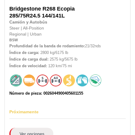
Bridgestone
R268 Ecopia
285/75R24.5
144/141L
Camión y Autobús
Steer
|
All-Position
Regional
|
Urban
BSW
Profundidad de la banda de rodamiento:
21/32nds
Índice de carga:
2800 kg/6175 lb
Índice de carga dual:
2575 kg/5675 lb
Índice de velocidad:
120 km/75 mi
Número de pieza: 0026044900405601155
Próximamente
Ver opciones