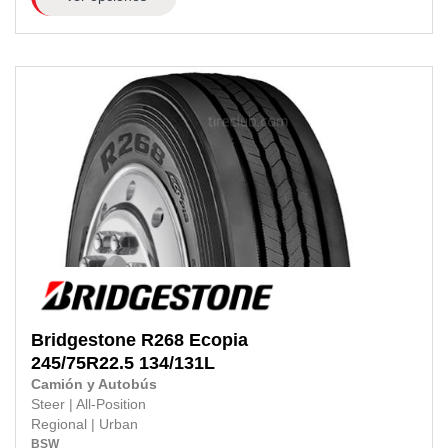
Bridgestone
R268 Ecopia
245/75R22.5
134/131L
Camión y Autobús
Steer
|
All-Position
Regional
|
Urban
BSW