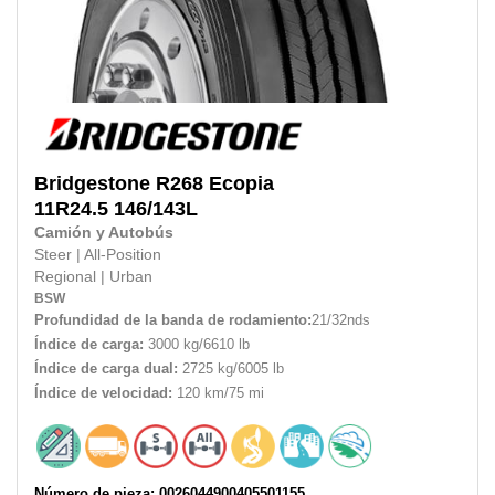
Bridgestone
R268 Ecopia
11R24.5
146/143L
Camión y Autobús
Steer
|
All-Position
Regional
|
Urban
BSW
Profundidad de la banda de rodamiento:
21/32nds
Índice de carga:
3000 kg/6610 lb
Índice de carga dual:
2725 kg/6005 lb
Índice de velocidad:
120 km/75 mi
Número de pieza: 0026044900405501155