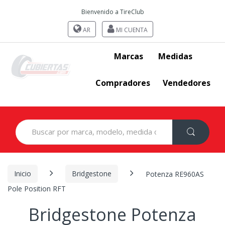
Bienvenido a TireClub
AR
MI CUENTA
Marcas
Medidas
Compradores
Vendedores
Search
for:
Inicio
Bridgestone
Potenza RE960AS
Pole Position RFT
Bridgestone Potenza