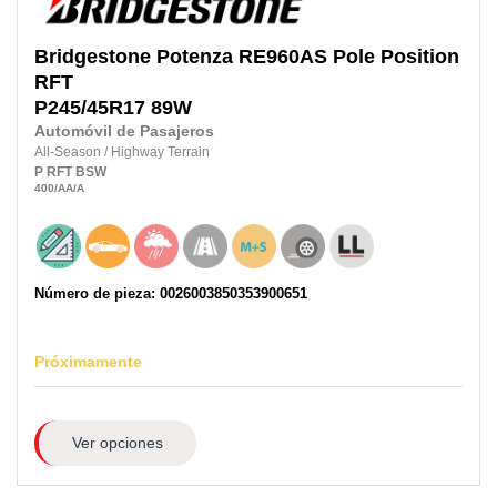
Bridgestone
Potenza RE960AS Pole Position
RFT
P245/45R17
89W
Automóvil de Pasajeros
All-Season
/
Highway Terrain
P
RFT
BSW
400
/AA
/A
Número de pieza: 0026003850353900651
Próximamente
Ver opciones