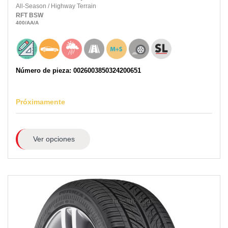
All-Season
/
Highway Terrain
RFT
BSW
400
/AA
/A
Número de pieza: 0026003850324200651
Próximamente
Ver opciones