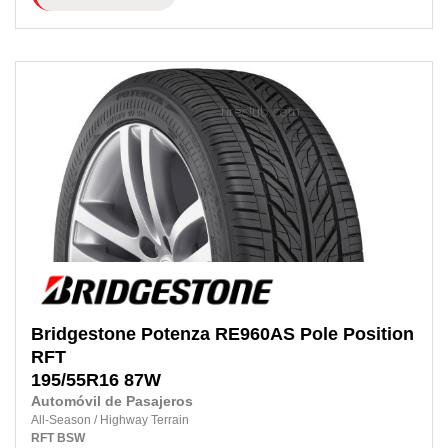
Bridgestone
Potenza RE960AS Pole Position
RFT
195/55R16
87W
Automóvil de Pasajeros
All-Season
/
Highway Terrain
RFT
BSW