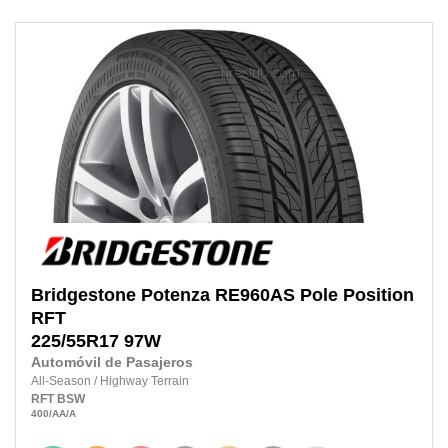
Bridgestone
Potenza RE960AS Pole Position
RFT
225/55R17
97W
Automóvil de Pasajeros
All-Season
/
Highway Terrain
RFT
BSW
400
/AA
/A