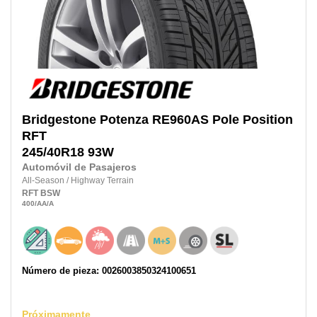
Bridgestone
Potenza RE960AS Pole Position
RFT
245/40R18
93W
Automóvil de Pasajeros
All-Season
/
Highway Terrain
RFT
BSW
400
/AA
/A
Número de pieza: 0026003850324100651
Próximamente