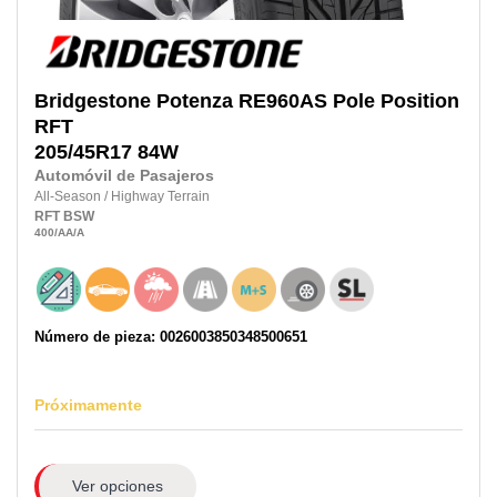
Bridgestone
Potenza RE960AS Pole Position
RFT
205/45R17
84W
Automóvil de Pasajeros
All-Season
/
Highway Terrain
RFT
BSW
400
/AA
/A
Número de pieza: 0026003850348500651
Próximamente
Ver opciones