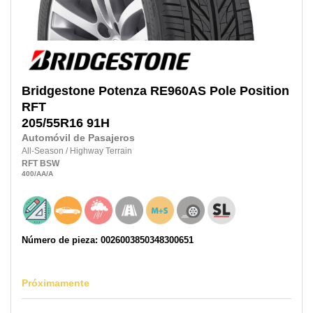
Bridgestone
Potenza RE960AS Pole Position
RFT
205/55R16
91H
Automóvil de Pasajeros
All-Season
/
Highway Terrain
RFT
BSW
400
/AA
/A
Número de pieza: 0026003850348300651
Próximamente