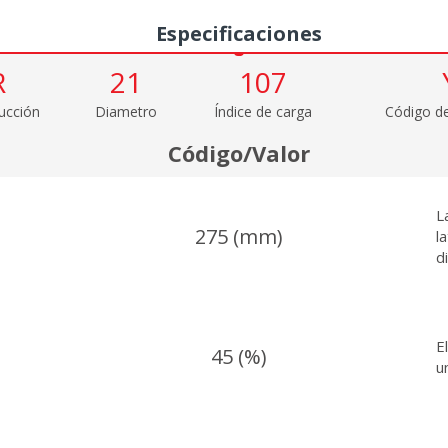
Especificaciones
R
21
107
ucción
Diametro
Índice de carga
Código de
Código/Valor
L
275 (mm)
l
d
E
45 (%)
u