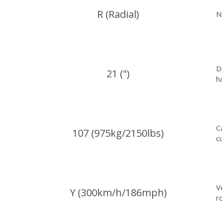
R (Radial)
N
D
21 (")
h
C
107 (975kg/2150lbs)
c
V
Y (300km/h/186mph)
r