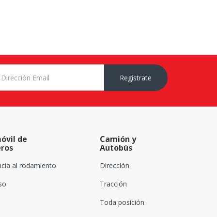
Regístrate
óvil de
Camión y
eros
Autobús
ncia al rodamiento
Dirección
oso
Tracción
Toda posición