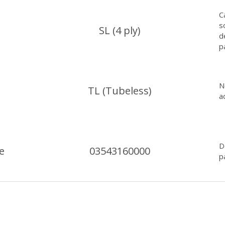
C
s
SL (4 ply)
d
p
N
TL (Tubeless)
a
D
e
03543160000
p