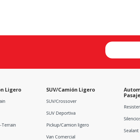
n Ligero
SUV/Camión Ligero
Autom
Pasaj
ain
SUV/Crossover
Resiste
SUV Deportiva
Silenci
Terrain
Pickup/Camion ligero
Sealant
Van Comercial