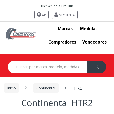
Bienvenido a TireClub
AR
MI CUENTA
Marcas
Medidas
Compradores
Vendedores
Search
for:
Inicio
Continental
HTR2
Continental HTR2