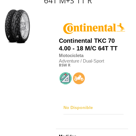
64T M+S TT R
Continental
TKC 70
4.00 - 18 M/C 64T TT
Motocicleta
Adventure / Dual-Sport
BSW
R
No Disponible