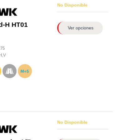
No Disponible
d-H HT01
Ver opciones
275
H,V
No Disponible