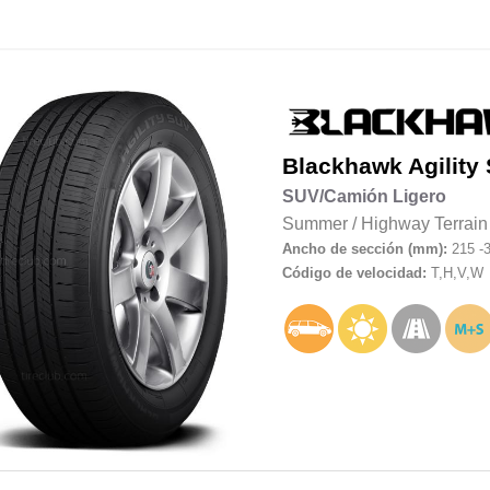
Blackhawk
Agility
SUV/Camión Ligero
Summer
/
Highway Terrain
Ancho de sección (mm):
215 -
Código de velocidad:
T,H,V,W