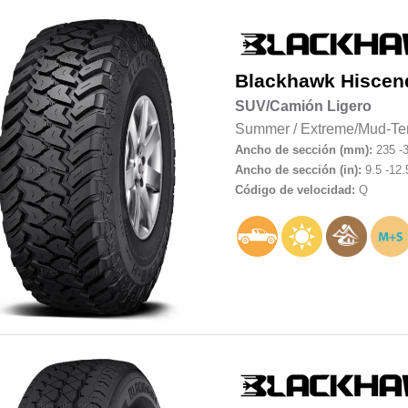
Blackhawk
Hiscen
SUV/Camión Ligero
Summer
/
Extreme/Mud-Ter
Ancho de sección (mm):
235 -
Ancho de sección (in):
9.5 -12.
Código de velocidad:
Q