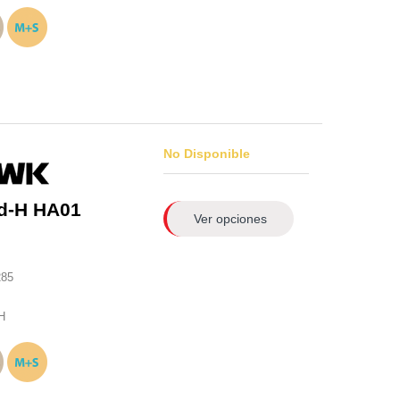
No Disponible
d-H HA01
Ver opciones
285
H