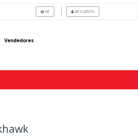
AR
MI CUENTA
Vendedores
ckhawk