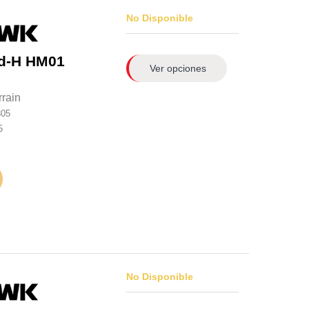
No Disponible
d-H HM01
Ver opciones
rain
305
5
No Disponible