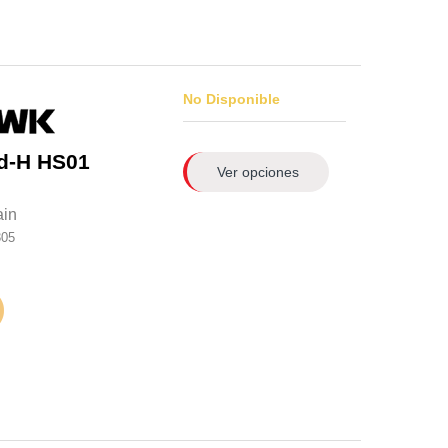
No Disponible
d-H HS01
Ver opciones
ain
305