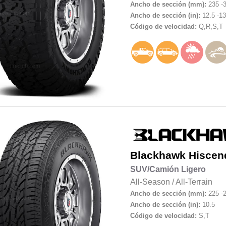
Ancho de sección (mm):
235 -
Ancho de sección (in):
12.5 -13
Código de velocidad:
Q,R,S,T
Blackhawk
Hiscen
SUV/Camión Ligero
All-Season
/
All-Terrain
Ancho de sección (mm):
225 -
Ancho de sección (in):
10.5
Código de velocidad:
S,T