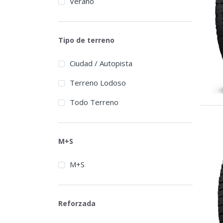
Verano
Cachland
Carbon
Tipo de terreno
Centara
Chengshan
Ciudad / Autopista
Comforser
Terreno Lodoso
Compasal
Todo Terreno
Continental
Cooper
M+S
Davanti
M+S
Deestone
Delinte
Reforzada
Dextero