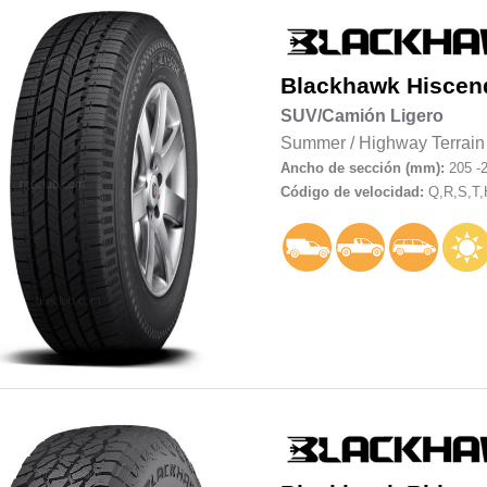
Blackhawk
Hiscen
SUV/Camión Ligero
Summer
/
Highway Terrain
Ancho de sección (mm):
205 -
Código de velocidad:
Q,R,S,T,