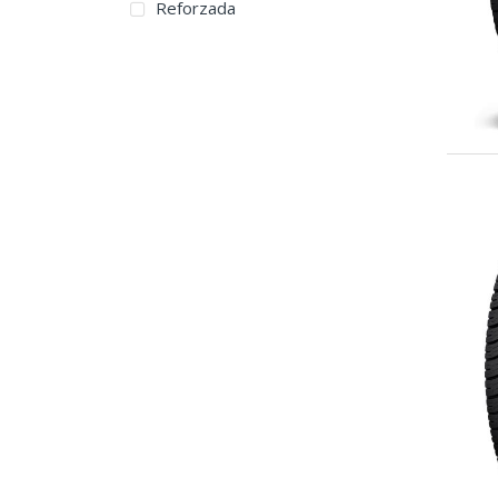
Reforzada
Dick Cepek
Doubleking
Dovroad
DRC
DSTAR
Duhow
Dunlop
Duraturn
Durun
Euzkadi
Falken