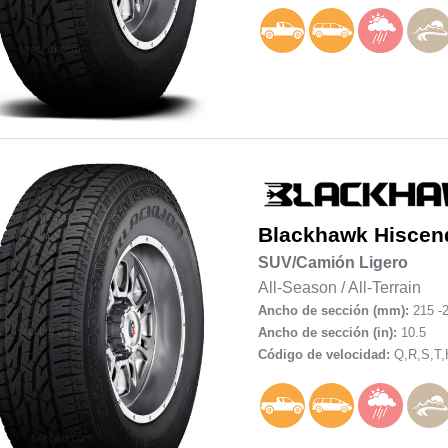
Blackhawk
Hiscen
SUV/Camión Ligero
All-Season
/
All-Terrain
Ancho de sección (mm):
215 -
Ancho de sección (in):
10.5
Código de velocidad:
Q,R,S,T,