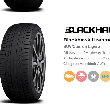
Blackhawk
Hiscen
SUV/Camión Ligero
All-Season
/
Highway Terr
Ancho de sección (mm):
225 -
Código de velocidad:
V,W,Y