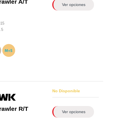
rawler A/T
Ver opciones
315
.5
No Disponible
rawler R/T
Ver opciones