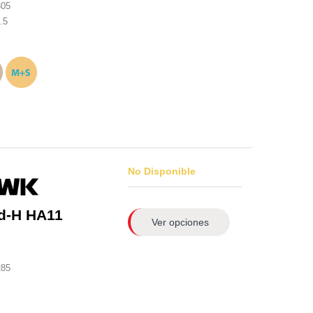
305
.5
No Disponible
d-H HA11
Ver opciones
285