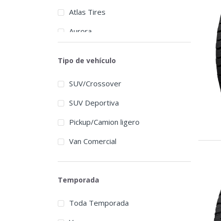
Atlas Tires
Aurora
Austone
Tipo de vehículo
Autogrip
SUV/Crossover
Barum
SUV Deportiva
BFGoodrich
Pickup/Camion ligero
BlackArrow
Van Comercial
Blackhawk
Blacklion
Temporada
Bridgestone
Toda Temporada
Broadpeak