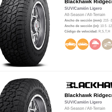
Blackhawk
Ridgec
SUV/Camión Ligero
All-Season
/
All-Terrain
Ancho de sección (mm):
215 -
Ancho de sección (in):
10.5 -12
Código de velocidad:
R,S,T,H
Blackhawk
Ridgec
SUV/Camión Ligero
All-Season
/
All-Terrain