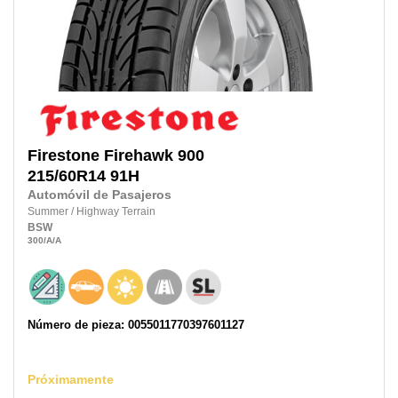
Firestone
Firehawk 900
215/60R14
91H
Automóvil de Pasajeros
Summer
/
Highway Terrain
BSW
300
/A
/A
Número de pieza: 0055011770397601127
Próximamente