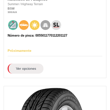
Summer
/
Highway Terrain
BSW
300
/A
/A
Número de pieza: 0055011770112201127
Próximamente
Ver opciones