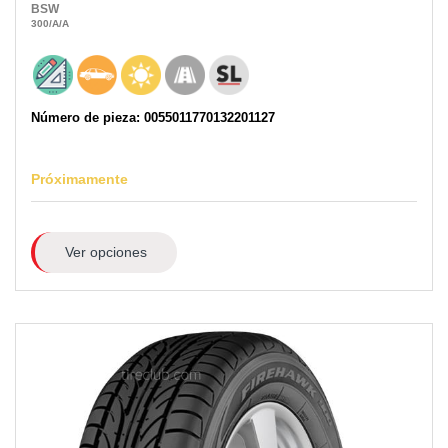
BSW
300
/A
/A
Número de pieza: 0055011770132201127
Próximamente
Ver opciones