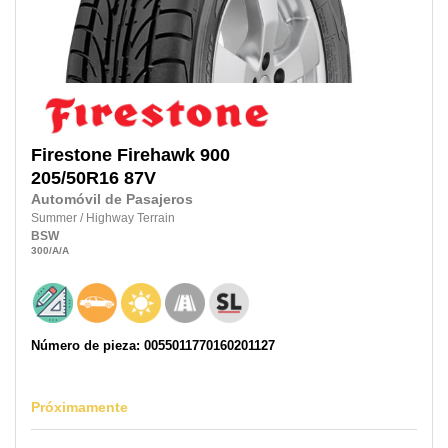
Firestone
Firehawk 900
205/50R16
87V
Automóvil de Pasajeros
Summer
/
Highway Terrain
BSW
300
/A
/A
Número de pieza: 0055011770160201127
Próximamente