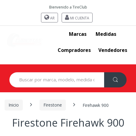
Bienvenido a TireClub
AR
MI CUENTA
Marcas
Medidas
Compradores
Vendedores
Search
for:
Inicio
Firestone
Firehawk 900
Firestone Firehawk 900