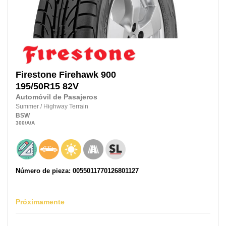
Firestone
Firehawk 900
195/50R15
82V
Automóvil de Pasajeros
Summer
/
Highway Terrain
BSW
300
/A
/A
Número de pieza: 0055011770126801127
Próximamente