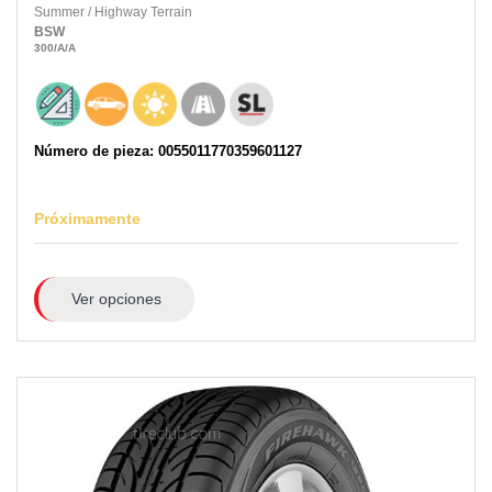
Summer
/
Highway Terrain
BSW
300
/A
/A
Número de pieza: 0055011770359601127
Próximamente
Ver opciones