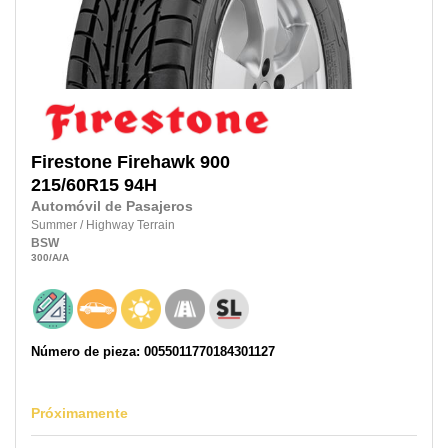
Firestone
Firehawk 900
215/60R15
94H
Automóvil de Pasajeros
Summer
/
Highway Terrain
BSW
300
/A
/A
Número de pieza: 0055011770184301127
Próximamente