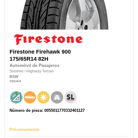
Firestone
Firehawk 900
175/65R14
82H
Automóvil de Pasajeros
Summer
/
Highway Terrain
BSW
300
/A
/A
Número de pieza: 0055011770332401127
Próximamente