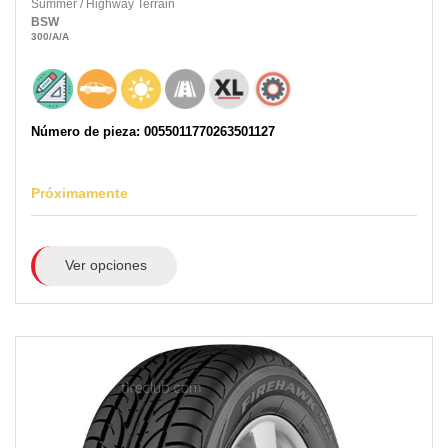
Summer
/
Highway Terrain
BSW
300
/A
/A
Número de pieza: 0055011770263501127
Próximamente
Ver opciones