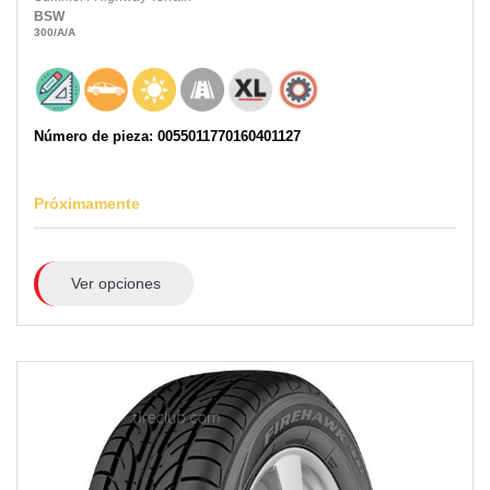
BSW
300
/A
/A
Número de pieza: 0055011770160401127
Próximamente
Ver opciones