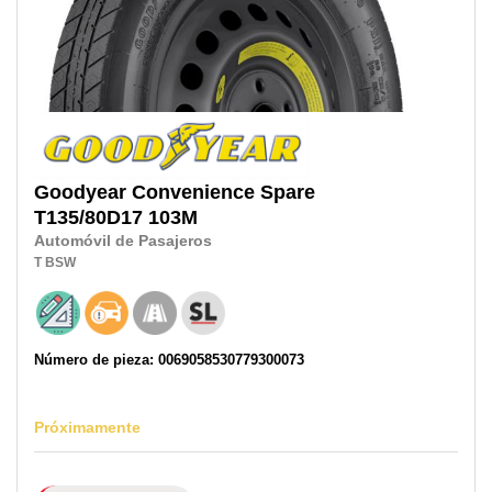
Goodyear
Convenience Spare
T135/80D17
103M
Automóvil de Pasajeros
T
BSW
Número de pieza: 0069058530779300073
Próximamente