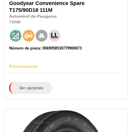
Goodyear
Convenience Spare
T175/90D18
111M
Automóvil de Pasajeros
T
BSW
Número de pieza: 0069058530779900073
Próximamente
Ver opciones