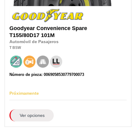
Goodyear
Convenience Spare
T155/80D17
101M
Automóvil de Pasajeros
T
BSW
Número de pieza: 0069058530779700073
Próximamente
Ver opciones