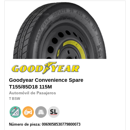
Goodyear
Convenience Spare
T155/85D18
115M
Automóvil de Pasajeros
T
BSW
Número de pieza: 0069058530779800073