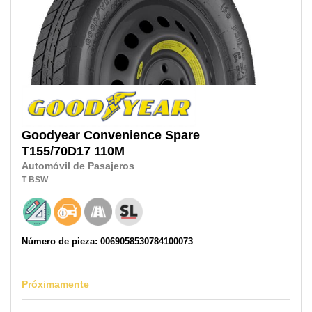
Goodyear
Convenience Spare
T155/70D17
110M
Automóvil de Pasajeros
T
BSW
Número de pieza: 0069058530784100073
Próximamente