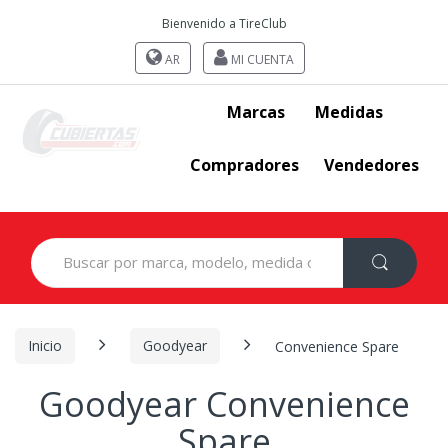
Bienvenido a TireClub
AR
MI CUENTA
Marcas
Medidas
Compradores
Vendedores
Search
for:
Inicio
Goodyear
Convenience Spare
Goodyear Convenience
Spare