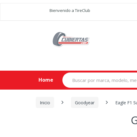
Bienvenido a TireClub
Search
Home
for:
Inicio
Goodyear
Eagle F1 S
G