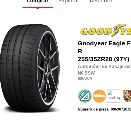
Comprar
Explorar
Descubrir
Goodyear
Eagle F
R
255/35ZR20
(97Y)
Automóvil de Pasajeros
N0
BSW
80
/AA
/A
Número de pieza: 006907183