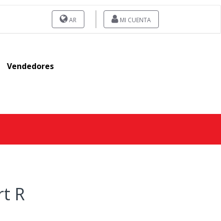
AR
MI CUENTA
Vendedores
t R