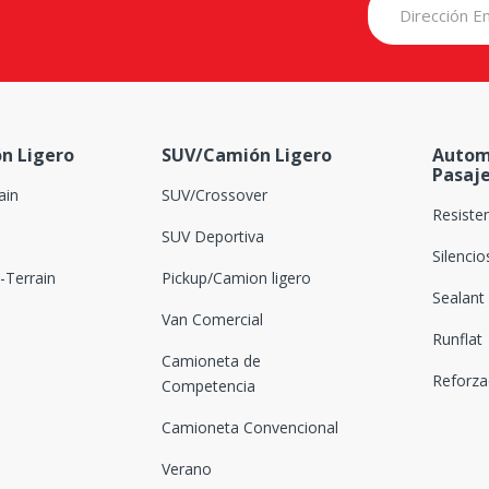
n Ligero
SUV/Camión Ligero
Autom
Pasaj
ain
SUV/Crossover
Resiste
SUV Deportiva
Silenci
Terrain
Pickup/Camion ligero
Sealant
Van Comercial
Runflat
Camioneta de
Reforz
Competencia
Camioneta Convencional
Verano