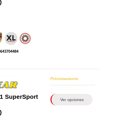
)
0643704484
Próximamente
1 SuperSport
Ver opciones
)