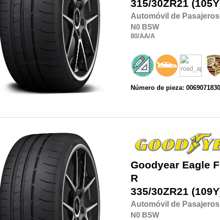
315/30ZR21
(105Y
Automóvil de Pasajeros
N0
BSW
80
/AA
/A
Número de pieza: 006907183
Goodyear
Eagle F
R
335/30ZR21
(109Y
Automóvil de Pasajeros
N0
BSW