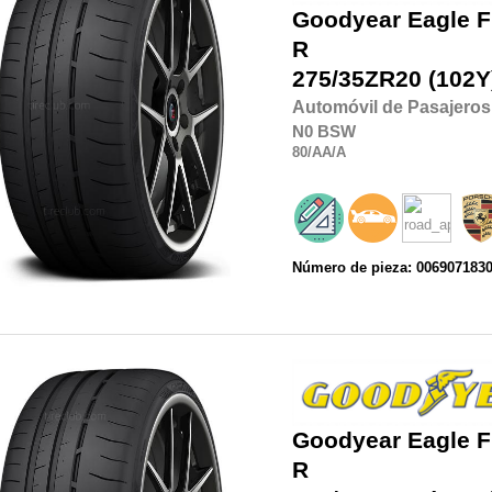
Goodyear
Eagle F
R
275/35ZR20
(102Y
Automóvil de Pasajeros
N0
BSW
80
/AA
/A
Número de pieza: 006907183
Goodyear
Eagle F
R