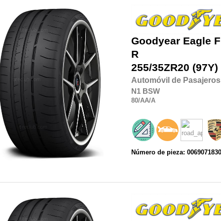
Goodyear
Eagle F
R
255/35ZR20
(97Y)
Automóvil de Pasajeros
N1
BSW
80
/AA
/A
Número de pieza: 006907183