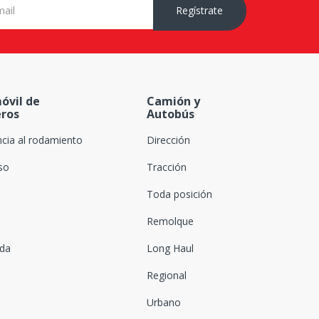
Regístrate
óvil de
Camión y
eros
Autobús
ncia al rodamiento
Dirección
oso
Tracción
Toda posición
Remolque
ada
Long Haul
Regional
Urbano