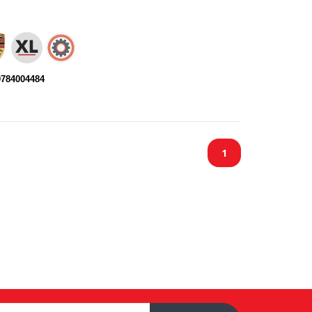
0784004484
1