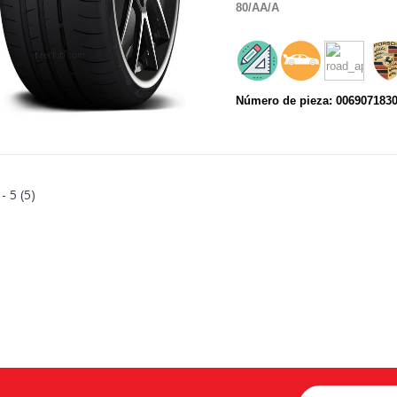
80
/AA
/A
Número de pieza: 006907183
 - 5 (5)