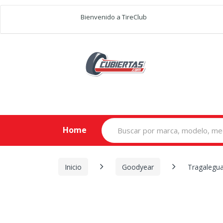
Bienvenido a TireClub
Search
Home
for:
Inicio
Goodyear
Tragalegua