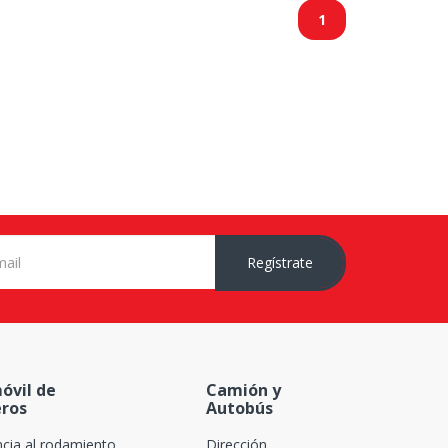
1
Regístrate
óvil de
Camión y
eros
Autobús
ncia al rodamiento
Dirección