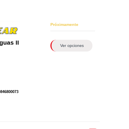
Próximamente
guas II
Ver opciones
0846800073