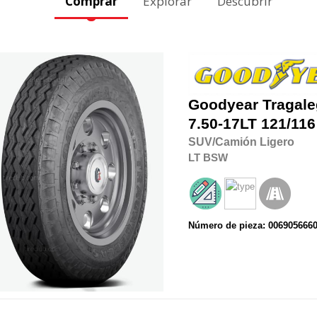
Comprar
Explorar
Descubrir
Goodyear
Tragale
7.50-17LT
121/116
SUV/Camión Ligero
LT
BSW
Número de pieza: 006905666